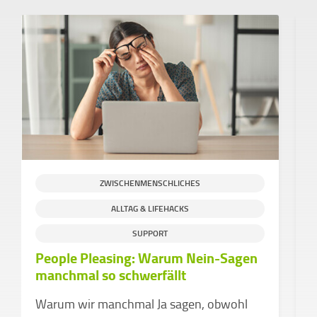
ZWISCHENMENSCHLICHES
ALLTAG & LIFEHACKS
S
SUPPORT
People Pleasing: Warum Nein-Sagen
H
manchmal so schwerfällt
g
C
Warum wir manchmal Ja sagen, obwohl
e