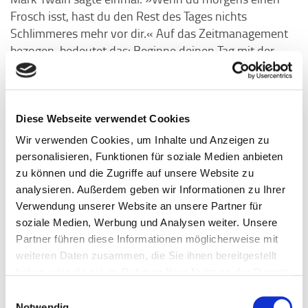
Frosch isst, hast du den Rest des Tages nichts
Schlimmeres mehr vor dir.« Auf das Zeitmanagement
bezogen, bedeutet das: Beginne deinen Tag mit der
Aufgabe, die dir am meisten Widerstand bereitet oder
die am unangenehmsten ist. Der psychologische
Hintergrund dieser Methode ist, dass wir dazu neigen,
unangenehme oder schwierige Aufgaben
Diese Webseite verwendet Cookies
Prokrastination
aufzuschieben, was zu Stress und
Wir verwenden Cookies, um Inhalte und Anzeigen zu
führt. Indem du den »Frosch« gleich zu Beginn des
personalisieren, Funktionen für soziale Medien anbieten
Tages isst, gewinnst du Selbstvertrauen und
zu können und die Zugriffe auf unsere Website zu
Motivation für den Rest des Tages.
analysieren. Außerdem geben wir Informationen zu Ihrer
Verwendung unserer Website an unsere Partner für
soziale Medien, Werbung und Analysen weiter. Unsere
Intrinsische Motivation
Partner führen diese Informationen möglicherweise mit
weiteren Daten zusammen, die Sie ihnen bereitgestellt
Eine der größten Herausforderungen beim Zeit- und
haben oder die sie im Rahmen Ihrer Nutzung der Dienste
Selbstmanagement ist es, die Motivation
gesammelt haben.
Einwilligungsauswahl
aufrechtzuerhalten. Intrinsische Motivation – also der
Notwendig