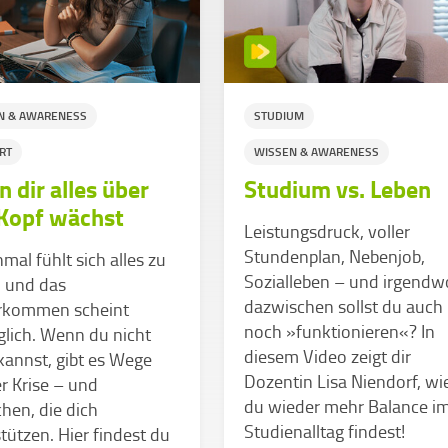
N & AWARENESS
STUDIUM
RT
WISSEN & AWARENESS
 dir alles über
Studium vs. Leben
Kopf wächst
Leistungsdruck, voller
Stundenplan, Nebenjob,
al fühlt sich alles zu
Sozialleben – und irgendw
n und das
dazwischen sollst du auch
rkommen scheint
noch »funktionieren«? In
lich. Wenn du nicht
diesem Video zeigt dir
annst, gibt es Wege
Dozentin Lisa Niendorf, wi
r Krise – und
du wieder mehr Balance i
hen, die dich
Studienalltag findest!
tützen. Hier findest du