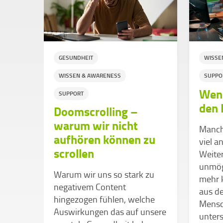
GESUNDHEIT
WISSE
WISSEN & AWARENESS
SUPPO
s so
Wenn
SUPPORT
den 
Doomscrolling –
warum wir nicht
ge
Manchm
aufhören können zu
viel a
scrollen
r was
Weite
« und
unmög
Warum wir uns so stark zu
tion
mehr k
negativem Content
ern
aus de
hingezogen fühlen, welche
Mensc
Auswirkungen das auf unsere
em
unters