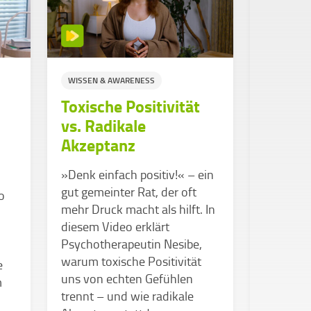
WISSEN & AWARENESS
STUDIUM
Toxische Positivität
WISSEN &
vs. Radikale
SUPPORT
Akzeptanz
Stress
Überf
»Denk einfach positiv!« – ein
gut gemeinter Rat, der oft
o
Kennst d
mehr Druck macht als hilft. In
Studium 
diesem Video erklärt
durchkä
Psychotherapeutin Nesibe,
Dabei gib
warum toxische Positivität
e
Hochschu
uns von echten Gefühlen
m
genau da
trennt – und wie radikale
unterstüt