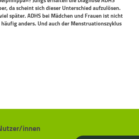
ppelphilippa«? Jungs erhalten die Diagnose ADHS
r, da scheint sich dieser Unterschied aufzulösen.
viel später. ADHS bei Mädchen und Frauen ist nicht
 häufig anders. Und auch der Menstruationszyklus
 Nutzer/innen