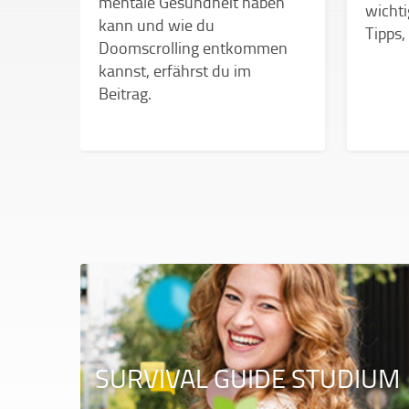
mentale Gesundheit haben
wichti
kann und wie du
Tipps,
Doomscrolling entkommen
 mit
kannst, erfährst du im
hre
Beitrag.
SURVIVAL GUIDE STUDIUM