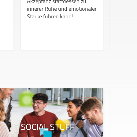
Akzeptanz stattdessen zu
Unsicher
innerer Ruhe und emotionaler
wenn’s zu
Stärke führen kann!
SOCIAL STUFF