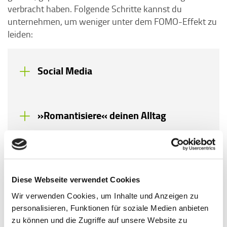
verbracht haben. Folgende Schritte kannst du
unternehmen, um weniger unter dem FOMO-Effekt zu
leiden:
Social Media
»Romantisiere« deinen Alltag
Prioritäten und Bedürfnisse
Diese Webseite verwendet Cookies
Wir verwenden Cookies, um Inhalte und Anzeigen zu
Wenn FOMO oder der Vergleich mit den Erlebnissen
personalisieren, Funktionen für soziale Medien anbieten
anderer dich belasten, kann es helfen, sich auf sich
zu können und die Zugriffe auf unsere Website zu