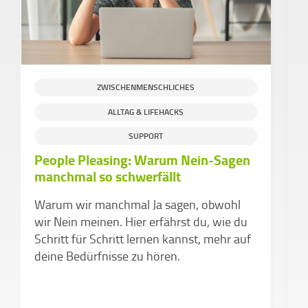
ZWISCHENMENSCHLICHES
ALLTAG & LIFEHACKS
SUPPORT
People Pleasing: Warum Nein-Sagen
D
manchmal so schwerfällt
d
v
Warum wir manchmal Ja sagen, obwohl
Z
wir Nein meinen. Hier erfährst du, wie du
k
Schritt für Schritt lernen kannst, mehr auf
a
deine Bedürfnisse zu hören.