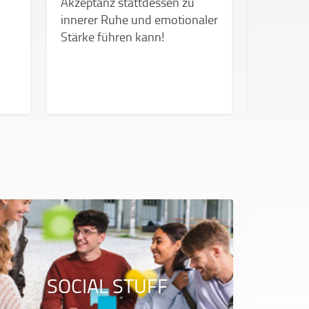
Akzeptanz stattdessen zu
Unsicher
innerer Ruhe und emotionaler
wenn’s zu
Stärke führen kann!
SOCIAL STUFF