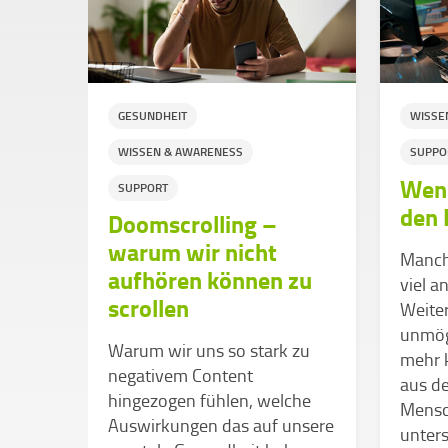
GESUNDHEIT
WISSE
WISSEN & AWARENESS
SUPPO
s so
Wenn
SUPPORT
den 
Doomscrolling –
warum wir nicht
ge
Manchm
aufhören können zu
viel a
scrollen
r was
Weite
« und
unmög
Warum wir uns so stark zu
tion
mehr k
negativem Content
ern
aus de
hingezogen fühlen, welche
Mensc
Auswirkungen das auf unsere
em
unters