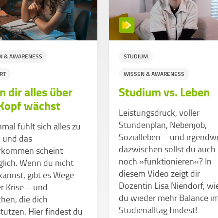
N & AWARENESS
STUDIUM
RT
WISSEN & AWARENESS
 dir alles über
Studium vs. Leben
Kopf wächst
Leistungsdruck, voller
Stundenplan, Nebenjob,
al fühlt sich alles zu
Sozialleben – und irgendw
n und das
dazwischen sollst du auch
rkommen scheint
noch »funktionieren«? In
lich. Wenn du nicht
diesem Video zeigt dir
annst, gibt es Wege
Dozentin Lisa Niendorf, wi
r Krise – und
du wieder mehr Balance i
hen, die dich
Studienalltag findest!
tützen. Hier findest du