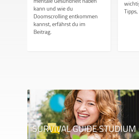
mentale Gesundheit haben
wichti
kann und wie du
Tipps,
Doomscrolling entkommen
 mit
kannst, erfährst du im
hre
Beitrag.
SURVIVAL GUIDE STUDIUM