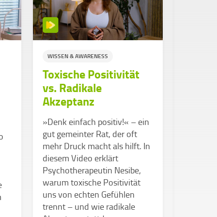
WISSEN & AWARENESS
STUDIUM
Toxische Positivität
WISSEN &
vs. Radikale
SUPPORT
Akzeptanz
Stress
Überf
»Denk einfach positiv!« – ein
gut gemeinter Rat, der oft
o
Kennst d
mehr Druck macht als hilft. In
Studium 
diesem Video erklärt
durchkä
Psychotherapeutin Nesibe,
Dabei gib
warum toxische Positivität
e
Hochschu
uns von echten Gefühlen
m
genau da
trennt – und wie radikale
unterstüt