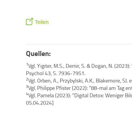
Teilen
Quellen:
1
Vgl. Yigiter, M.S., Demir, S. & Dogan, N. (202
Psychol 43, S. 7936-7951.
2
Vgl. Orben, A., Przybylski, A.K., Blakemore, SJ
3
Vgl. Philippe Pfister (2022): "88-mal am Tag 
4
Vgl. Pamela (2023): "Digital Detox: Weniger B
05.04.2024]