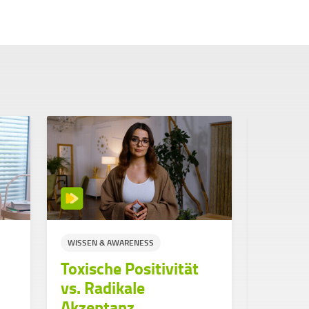
WISSEN & AWARENESS
STUDIUM
Toxische Positivität
WISSEN &
vs. Radikale
SUPPORT
Akzeptanz