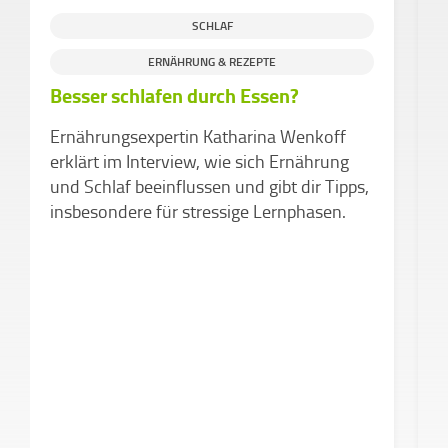
SCHLAF
ERNÄHRUNG & REZEPTE
Besser schlafen durch Essen?
M
ü
Ernährungsexpertin Katharina Wenkoff
P
erklärt im Interview, wie sich Ernährung
s
und Schlaf beeinflussen und gibt dir Tipps,
B
insbesondere für stressige Lernphasen.
b
H
M
s
w