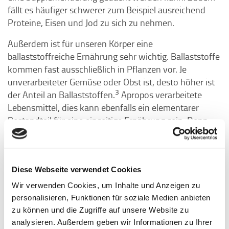
fällt es häufiger schwerer zum Beispiel ausreichend
Proteine, Eisen und Jod zu sich zu nehmen.
Außerdem ist für unseren Körper eine
ballaststoffreiche Ernährung sehr wichtig. Ballaststoffe
kommen fast ausschließlich in Pflanzen vor. Je
unverarbeiteter Gemüse oder Obst ist, desto höher ist
3
der Anteil an Ballaststoffen.
Apropos verarbeitete
Lebensmittel, dies kann ebenfalls ein elementarer
Bestandteil für eine einseitige Ernährung sein. Denn
Fertigprodukte wie TK-Pizza, Wurstwaren wie zum
Beispiel Salami oder Schinkenwurst, aber auch
Getränke wie Soft- und Energydrinks stellen dauerhaft
Diese Webseite verwendet Cookies
einen großen Bestandteil von zu einseitiger Ernährung
dar. Dabei sind natürlich nicht alle sogenannten
Wir verwenden Cookies, um Inhalte und Anzeigen zu
prozessierten Lebensmittel unbedingt schlecht. Es
personalisieren, Funktionen für soziale Medien anbieten
kommt auf die Art der Verarbeitung an. Im Zweifel
zu können und die Zugriffe auf unsere Website zu
empfehle ich dir aber, auf unverarbeitete Lebensmittel
analysieren. Außerdem geben wir Informationen zu Ihrer