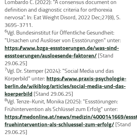
Lombardo C. (2022): "A consensus document on
definition and diagnostic criteria for orthorexia
nervosa". In: Eat Weight Disord, 2022 Dec;27(8), S.
3695-3711.
6
Vgl. Bundesinstitut für Öffentliche Gesundheit:
"Ursachen und Auslöser von Essstörungen" unter:
https://www.bzga-essstoerungen.de/was-sind-
essstoerungen/ausloesende-faktoren/
[Stand
29.06.25]
7
Vgl. Dr. Stemper (2024): "Social Media und das
https://www.praxis-psychologie-
Körperbild" unter:
berlin.de/wikiblog/articles/social-media-und-das-
koerperbild
[Stand 29.06.25]
8
Vgl. Tenze-Kunit, Monika (2025): "Essstörungen:
Frühintervention als Schlüssel zum Erfolg" unter:
https://medonline.at/news/medizin/4000141669/esss
fruehintervention-als-schluessel-zum-erfolg/
[Stand
29.06.25]