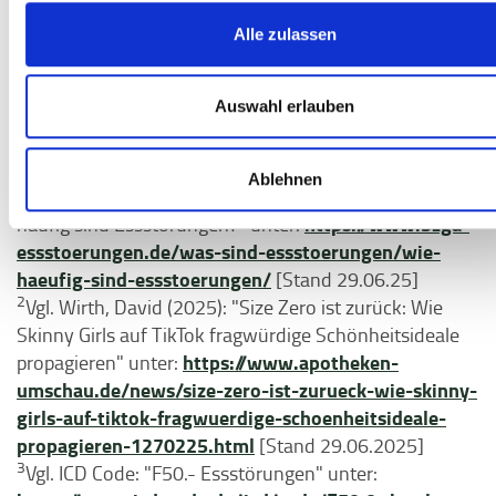
Alle zulassen
Auswahl erlauben
Quellen:
Ablehnen
1
Vgl. Bundesinstitut für Öffentliche Gesundheit: "Wie
https://www.bzga-
häufig sind Essstörungen?" unter:
essstoerungen.de/was-sind-essstoerungen/wie-
haeufig-sind-essstoerungen/
[Stand 29.06.25]
2
Vgl. Wirth, David (2025): "Size Zero ist zurück: Wie
Skinny Girls auf TikTok fragwürdige Schönheitsideale
https://www.apotheken-
propagieren" unter:
umschau.de/news/size-zero-ist-zurueck-wie-skinny-
girls-auf-tiktok-fragwuerdige-schoenheitsideale-
propagieren-1270225.html
[Stand 29.06.2025]
3
Vgl. ICD Code: "F50.- Essstörungen" unter: