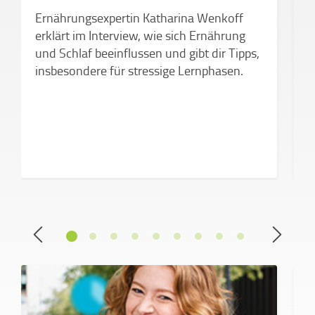
ü
Ernährungsexpertin Katharina Wenkoff
P
erklärt im Interview, wie sich Ernährung
s
und Schlaf beeinflussen und gibt dir Tipps,
B
insbesondere für stressige Lernphasen.
b
H
M
s
w