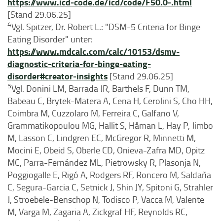
https://www.icd-code.de/icd/code/F50.0-.html
[Stand 29.06.25]
4
Vgl. Spitzer, Dr. Robert L.: "DSM-5 Criteria for Binge
Eating Disorder" unter:
https://www.mdcalc.com/calc/10153/dsmv-
diagnostic-criteria-for-binge-eating-
disorder#creator-insights
[Stand 29.06.25]
5
Vgl. Donini LM, Barrada JR, Barthels F, Dunn TM,
Babeau C, Brytek-Matera A, Cena H, Cerolini S, Cho HH,
Coimbra M, Cuzzolaro M, Ferreira C, Galfano V,
Grammatikopoulou MG, Hallit S, Håman L, Hay P, Jimbo
M, Lasson C, Lindgren EC, McGregor R, Minnetti M,
Mocini E, Obeid S, Oberle CD, Onieva-Zafra MD, Opitz
MC, Parra-Fernández ML, Pietrowsky R, Plasonja N,
Poggiogalle E, Rigó A, Rodgers RF, Roncero M, Saldaña
C, Segura-Garcia C, Setnick J, Shin JY, Spitoni G, Strahler
J, Stroebele-Benschop N, Todisco P, Vacca M, Valente
M, Varga M, Zagaria A, Zickgraf HF, Reynolds RC,