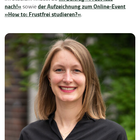
nach!«
der Aufzeichnung zum Online-Event
sowie
»How to: Frustfrei studieren?«
.