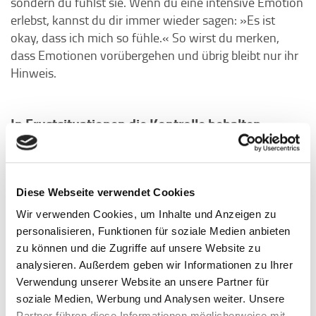
sondern du fühlst sie. Wenn du eine intensive Emotion
erlebst, kannst du dir immer wieder sagen: »Es ist
okay, dass ich mich so fühle.« So wirst du merken,
dass Emotionen vorübergehen und übrig bleibt nur ihr
Hinweis.
In Frustsituationen die Kontrolle behalten
Indem du lernst, Frustration als Lernmöglichkeit
anzusehen, kannst du dem Ganzen sogar etwas
Positives abgewinnen. Eine frustrierende Situation
Diese Webseite verwendet Cookies
bietet dir die Gelegenheit, neue
Wir verwenden Cookies, um Inhalte und Anzeigen zu
Bewältigungsmethoden zu erlernen. Hier zeige ich dir,
personalisieren, Funktionen für soziale Medien anbieten
wie du vorgehen kannst:
zu können und die Zugriffe auf unsere Website zu
analysieren. Außerdem geben wir Informationen zu Ihrer
Du kennst sicherlich Situationen, in denen du das
Verwendung unserer Website an unsere Partner für
Gefühl hast, dass die Lösung des Problems außerhalb
soziale Medien, Werbung und Analysen weiter. Unsere
deiner Kontrolle liegt. In solchen Situationen ist es
Partner führen diese Informationen möglicherweise mit