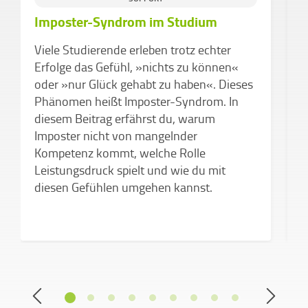
Imposter-Syndrom im Studium
E
e
Viele Studierende erleben trotz echter
O
Erfolge das Gefühl, »nichts zu können«
e
oder »nur Glück gehabt zu haben«. Dieses
d
Phänomen heißt Imposter-Syndrom. In
T
diesem Beitrag erfährst du, warum
h
Imposter nicht von mangelnder
ü
Kompetenz kommt, welche Rolle
d
Leistungsdruck spielt und wie du mit
w
diesen Gefühlen umgehen kannst.
d
A