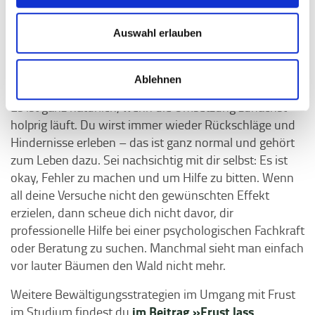
Selbstreflexion, mach eine Bestandsaufnahme und
richte dich neu aus.
Auswahl erlauben
Ein Schlüssel zum konstruktiven Umgang mit Frust
liegt also darin, Emotionen als Hinweise zu sehen und
Ablehnen
diese zu nutzen, um neue Lösungsansätze zu finden.
Es ist ganz natürlich, wenn die Umsetzung zunächst
holprig läuft. Du wirst immer wieder Rückschläge und
Hindernisse erleben – das ist ganz normal und gehört
zum Leben dazu. Sei nachsichtig mit dir selbst: Es ist
okay, Fehler zu machen und um Hilfe zu bitten. Wenn
all deine Versuche nicht den gewünschten Effekt
erzielen, dann scheue dich nicht davor, dir
professionelle Hilfe bei einer psychologischen Fachkraft
oder Beratung zu suchen. Manchmal sieht man einfach
vor lauter Bäumen den Wald nicht mehr.
Weitere Bewältigungsstrategien im Umgang mit Frust
im Beitrag »Frust lass
im Studium findest du