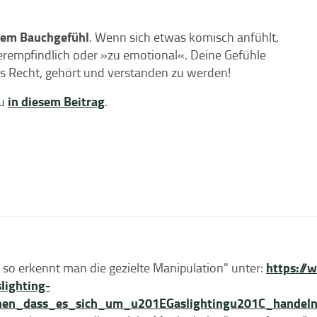
nem Bauchgefühl
. Wenn sich etwas komisch anfühlt,
überempfindlich oder »zu emotional«. Deine Gefühle
 Recht, gehört und verstanden zu werden!
in diesem Beitrag
du
.
https://
 so erkennt man die gezielte Manipulation" unter:
lighting-
chen_dass_es_sich_um_u201EGaslightingu201C_hande