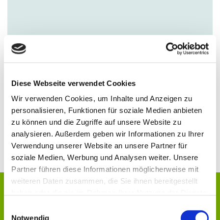
7Mind
Diese Webseite verwendet Cookies
Wir verwenden Cookies, um Inhalte und Anzeigen zu
7Mind bringt mit Meditation und Achtsamkeit mehr
personalisieren, Funktionen für soziale Medien anbieten
Gelassenheit in deinen Alltag. So stärkst du dein
zu können und die Zugriffe auf unsere Website zu
Wohlbefinden, deinen Umgang mit Stress und deine
analysieren. Außerdem geben wir Informationen zu Ihrer
psychische Gesundheit.
Verwendung unserer Website an unsere Partner für
soziale Medien, Werbung und Analysen weiter. Unsere
Partner führen diese Informationen möglicherweise mit
weiteren Daten zusammen, die Sie ihnen bereitgestellt
Der Beitrag ist nur für registrierte
haben oder die sie im Rahmen Ihrer Nutzung der Dienste
Nutzer/innen sichtbar.
gesammelt haben.
Einwilligungsauswahl
Notwendig