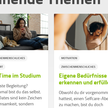
HENMENSCHLICHES
MOTIVATION
RT
ZWISCHENMENSCHLICHES
Time im Studium
Eigene Bedürfnisse
erkennen und erfüll
ste Begleitung?
al bist du das selbst.
Obwohl du dir vorgenom
ates sind kein Zeichen
hattest, einen Selfcare-Ab
insamkeit, sondern
zu machen, bist du doch