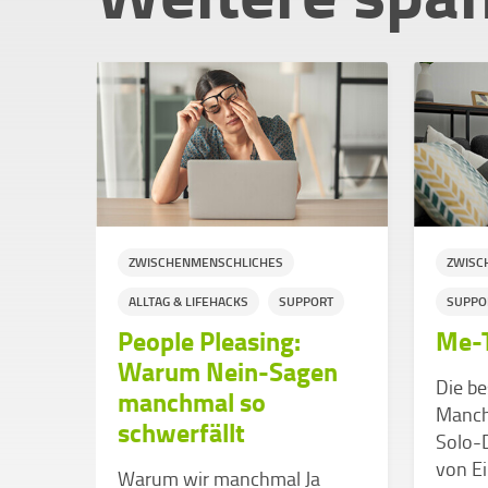
ZWISCHENMENSCHLICHES
ZWISC
ALLTAG & LIFEHACKS
SUPPORT
SUPPO
People Pleasing:
Me-
Warum Nein-Sagen
Die be
manchmal so
Manchm
l
schwerfällt
Solo-D
oder
von E
Warum wir manchmal Ja