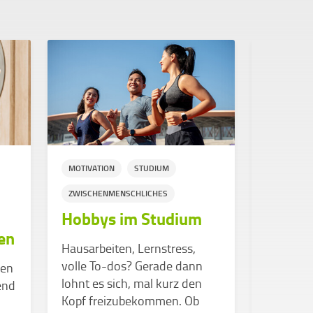
MOTIVATION
STUDIUM
ZWISCHEN
ZWISCHENMENSCHLICHES
SUPPORT
Hobbys im Studium
Wie du
en
Ableh
Hausarbeiten, Lernstress,
volle To-dos? Gerade dann
men
Ein Konta
lohnt es sich, mal kurz den
end
nicht me
Kopf freizubekommen. Ob
Freundsc