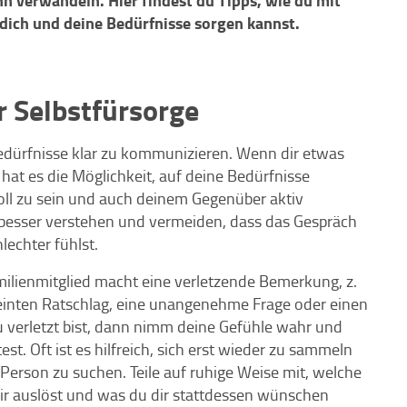
hn verwandeln. Hier findest du Tipps, wie du mit
ich und deine Bedürfnisse sorgen kannst.
r Selbstfürsorge
edürfnisse klar zu kommunizieren. Wenn dir etwas
 hat es die Möglichkeit, auf deine Bedürfnisse
oll zu sein und auch deinem Gegenüber aktiv
besser verstehen und vermeiden, dass das Gespräch
lechter fühlst.
amilienmitglied macht eine verletzende Bemerkung, z.
inten Ratschlag, eine unangenehme Frage oder einen
 verletzt bist, dann nimm deine Gefühle wahr und
. Oft ist es hilfreich, sich erst wieder zu sammeln
Person zu suchen. Teile auf ruhige Weise mit, welche
dir auslöst und was du dir stattdessen wünschen