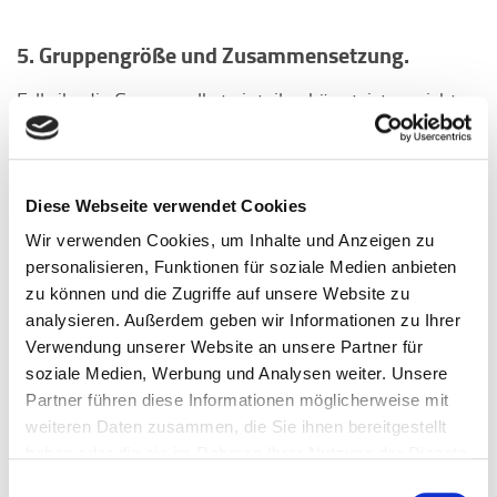
5. Gruppengröße und Zusammensetzung.
Falls ihr die Gruppe selbst einteilen könnt, ist es nicht
zwingend erforderlich, dass alle Mitglieder homogen in
Bezug auf Wissen und Fähigkeiten sind. Eine
heterogene Gruppenzusammensetzung kann ebenso
Diese Webseite verwendet Cookies
eine Bereicherung sein, da sie unterschiedliche
Perspektiven und Herangehensweisen bietet. Die
Wir verwenden Cookies, um Inhalte und Anzeigen zu
ideale Gruppengröße liegt zwischen 3 und 7 Personen.
personalisieren, Funktionen für soziale Medien anbieten
Achtet darauf, dass jede/r engagiert ist, aber seid offen
zu können und die Zugriffe auf unsere Website zu
für die Vorteile, die die Vielfalt mit sich bringt und nutzt
analysieren. Außerdem geben wir Informationen zu Ihrer
diese bewusst, um voneinander zu lernen und euer
Verwendung unserer Website an unsere Partner für
Verständnis zu erweitern.
soziale Medien, Werbung und Analysen weiter. Unsere
Partner führen diese Informationen möglicherweise mit
weiteren Daten zusammen, die Sie ihnen bereitgestellt
6. Regelmäßige Reflexion.
haben oder die sie im Rahmen Ihrer Nutzung der Dienste
gesammelt haben.
Einwilligungsauswahl