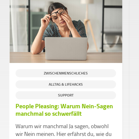
ZWISCHENMENSCHLICHES
ALLTAG & LIFEHACKS
SUPPORT
People Pleasing: Warum Nein-Sagen
D
manchmal so schwerfällt
d
v
Warum wir manchmal Ja sagen, obwohl
Z
wir Nein meinen. Hier erfährst du, wie du
k