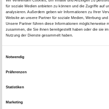
Vgl. Pacheco, Danielle (2023): "Bedtime Routines for
Wir verwenden Cookies, um Inhalte und Anzeigen zu persona
www.sleepfoundation.org/sleep-
Adults" unter:
für soziale Medien anbieten zu können und die Zugriffe auf 
hygiene/bedtime-routine-for-adults
[Stand
analysieren. Außerdem geben wir Informationen zu Ihrer Ve
23.01.2025]
Website an unsere Partner für soziale Medien, Werbung und 
7
Unsere Partner führen diese Informationen möglicherweise m
Vgl. Pacheco, Danielle (2023): "Bedtime Routines for
zusammen, die Sie ihnen bereitgestellt haben oder die sie i
www.sleepfoundation.org/sleep-
Adults" unter:
Nutzung der Dienste gesammelt haben.
hygiene/bedtime-routine-for-adults
[Stand
23.01.2025]
8
Vgl. Harvard Health Publishing (2024): "Blue light has
Einwilligungsauswahl
www.health.harvard.edu/staying-
a dark side" unter:
Notwendig
healthy/blue-light-has-a-dark-side
[Stand
23.01.2025]
9
Präferenzen
Vgl. Pacheco, Danielle (2023): "Bedtime Routines for
www.sleepfoundation.org/sleep-
Adults" unter:
hygiene/bedtime-routine-for-adults
[Stand
Statistiken
23.01.2025]
Marketing