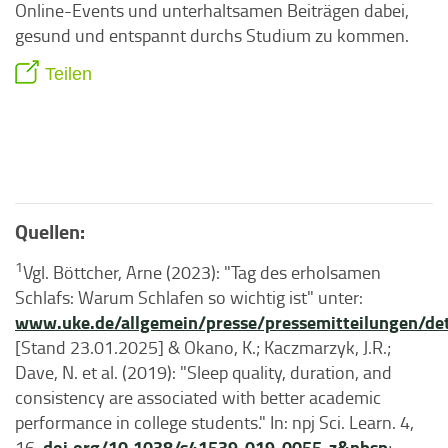
Online-Events und unterhaltsamen Beiträgen dabei,
gesund und entspannt durchs Studium zu kommen.
Teilen
Quellen:
1
Vgl. Böttcher, Arne (2023): "Tag des erholsamen
Schlafs: Warum Schlafen so wichtig ist" unter:
www.uke.de/allgemein/presse/pressemitteilungen/det
[Stand 23.01.2025] & Okano, K.; Kaczmarzyk, J.R.;
Dave, N. et al. (2019): "Sleep quality, duration, and
consistency are associated with better academic
performance in college students." In: npj Sci. Learn. 4,
doi.org/10.1038/s41539-019-0055-z&nbsp
16.
;