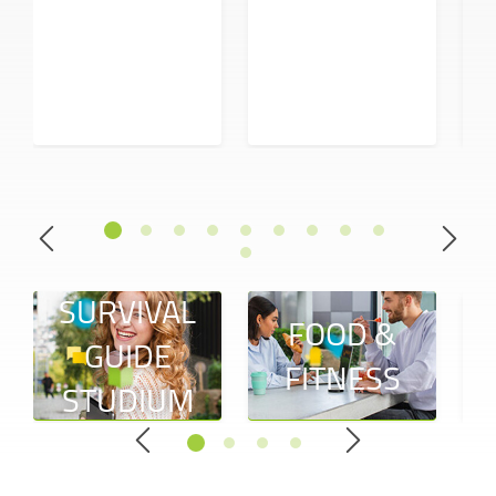
SURVIVAL
FOOD &
GUIDE
FITNESS
STUDIUM