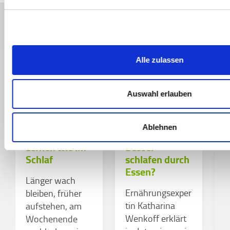
Weitere spannende Themen
Alle zulassen
Auswahl erlauben
SCHLAF
SCHLAF
LERNEN &
ERNÄHRUNG &
Ablehnen
PRÜFUNGEN
REZEPTE
Lernen wie im
Besser
Schlaf
schlafen durch
P
Essen?
P
Länger wach
Ernährungsexper
bleiben, früher
tin Katharina
aufstehen, am
Wenkoff erklärt
Wochenende
s