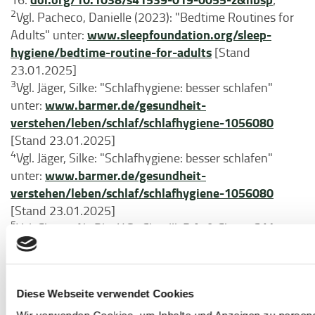
2
Vgl. Pacheco, Danielle (2023): "Bedtime Routines for
www.sleepfoundation.org/sleep-
Adults" unter:
hygiene/bedtime-routine-for-adults
[Stand
23.01.2025]
3
Vgl. Jäger, Silke: "Schlafhygiene: besser schlafen"
www.barmer.de/gesundheit-
unter:
verstehen/leben/schlaf/schlafhygiene-1056080
[Stand 23.01.2025]
4
Vgl. Jäger, Silke: "Schlafhygiene: besser schlafen"
www.barmer.de/gesundheit-
unter:
verstehen/leben/schlaf/schlafhygiene-1056080
[Stand 23.01.2025]
5
Vgl. Chung, N.; Bin, Y.S.; Cistulli, P.A. & Chow, C.M.
(2020): "Does the Proximity of Meals to Bedtime
Influence the Sleep of Young Adults? A Cross-Sectional
Survey of University Students". In: Int J Environ Res
Diese Webseite verwendet Cookies
Public Health, 2020 Apr 14;17(8):2677.
6