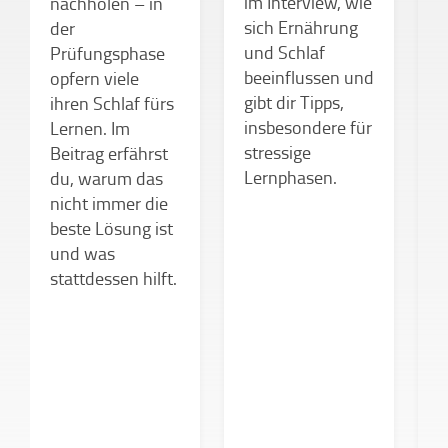
im Interview, wie
nachholen – in
sich Ernährung
der
W
und Schlaf
Prüfungsphase
m
beeinflussen und
opfern viele
s
gibt dir Tipps,
ihren Schlaf fürs
w
insbesondere für
Lernen. Im
H
stressige
Beitrag erfährst
w
Lernphasen.
du, warum das
f
nicht immer die
k
beste Lösung ist
d
und was
B
stattdessen hilft.
h