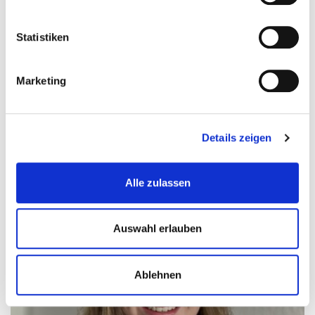
selbst wirklich gut anfühlt. Bei Unsicherheiten würde
ich dir immer empfehlen, professionelle oder ärztliche
Statistiken
Betreuung in Anspruch zu nehmen.
Aufzeichnung zum Online-Event »Point of
In der
Marketing
View: Etabliere (d)einen gesunden
Lebensstil«
findest du weitere Tipps und Impulse.
Details zeigen
Alle zulassen
Auswahl erlauben
Ablehnen