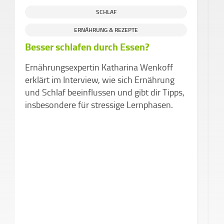
SCHLAF
L
ERNÄHRUNG & REZEPTE
Besser schlafen durch Essen?
E
S
Ernährungsexpertin Katharina Wenkoff
K
erklärt im Interview, wie sich Ernährung
Z
und Schlaf beeinflussen und gibt dir Tipps,
insbesondere für stressige Lernphasen.