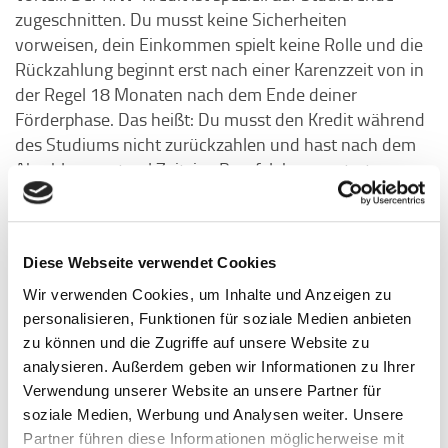
zugeschnitten. Du musst keine Sicherheiten
vorweisen, dein Einkommen spielt keine Rolle und die
Rückzahlung beginnt erst nach einer Karenzzeit von in
der Regel 18 Monaten nach dem Ende deiner
Förderphase. Das heißt: Du musst den Kredit während
des Studiums nicht zurückzahlen und hast nach dem
Abschluss erstmal Zeit, ins Berufsleben zu starten,
bevor die Rückzahlung ansteht. Und auch bei der
Tilgung bist du flexibel – du kannst z. B. monatliche
Raten anpassen oder sogar Sondertilgungen leisten.
Diese Webseite verwendet Cookies
Und die Zinsen? Die sind variabel und werden
Wir verwenden Cookies, um Inhalte und Anzeigen zu
halbjährlich angepasst. Klingt erstmal fair – bedeutet
personalisieren, Funktionen für soziale Medien anbieten
aber auch, dass du nicht genau weißt, wie hoch deine
zu können und die Zugriffe auf unsere Website zu
Gesamtbelastung am Ende wirklich ist. Aktuell (Stand:
analysieren. Außerdem geben wir Informationen zu Ihrer
April 2025) liegt der Zinssatz bei rund 7,8 %, was für
Verwendung unserer Website an unsere Partner für
einen Studienkredit relativ hoch ist. Deshalb ist es
soziale Medien, Werbung und Analysen weiter. Unsere
umso wichtiger, vorab genau durchzurechnen, wie viel
Partner führen diese Informationen möglicherweise mit