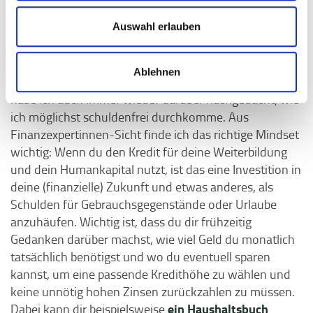
Wie schaffe ich es, mich nicht zu krass zu
Auswahl erlauben
verschulden?
Sich zu verschulden, ist für die meisten Menschen
Ablehnen
keine leichte Entscheidung. Während meines Studiums
habe ich auch immer wieder darüber nachgedacht, wie
ich möglichst schuldenfrei durchkomme. Aus
Finanzexpertinnen-Sicht finde ich das richtige Mindset
wichtig: Wenn du den Kredit für deine Weiterbildung
und dein Humankapital nutzt, ist das eine Investition in
deine (finanzielle) Zukunft und etwas anderes, als
Schulden für Gebrauchsgegenstände oder Urlaube
anzuhäufen. Wichtig ist, dass du dir frühzeitig
Gedanken darüber machst, wie viel Geld du monatlich
tatsächlich benötigst und wo du eventuell sparen
kannst, um eine passende Kredithöhe zu wählen und
keine unnötig hohen Zinsen zurückzahlen zu müssen.
ein Haushaltsbuch
Dabei kann dir beispielsweise