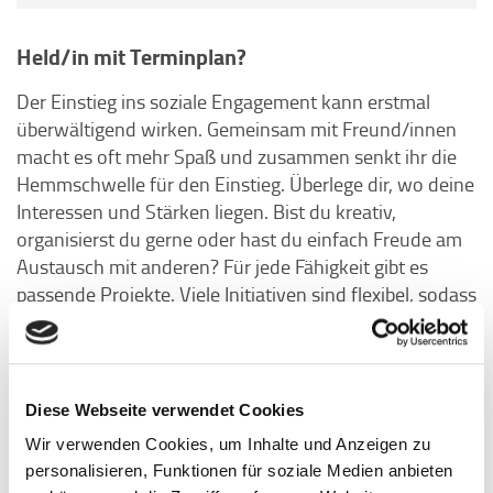
Held/in mit Terminplan?
Der Einstieg ins soziale Engagement kann erstmal
überwältigend wirken. Gemeinsam mit Freund/innen
macht es oft mehr Spaß und zusammen senkt ihr die
Hemmschwelle für den Einstieg. Überlege dir, wo deine
Interessen und Stärken liegen. Bist du kreativ,
organisierst du gerne oder hast du einfach Freude am
Austausch mit anderen? Für jede Fähigkeit gibt es
passende Projekte. Viele Initiativen sind flexibel, sodass
du erstmal reinschnuppern kannst, ohne gleich große
Verantwortung zu übernehmen. Auch der Zeitaufwand
ist anpassbar – schon ein paar Stunden im Monat
können viel bewirken. Wenn du noch nicht weißt, wo
Diese Webseite verwendet Cookies
du anfangen möchtest, schau doch mal auf
Wir verwenden Cookies, um Inhalte und Anzeigen zu
Ehrenamtsbörsen oder bei Uni-Projekten vorbei. Dort
personalisieren, Funktionen für soziale Medien anbieten
findest du sicher eine Möglichkeit, die zu dir passt!