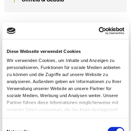
Step by Step
Gewohnheiten zu verändern, kann herausfordernd
sein. Geduld und realistische Ziele können dir helfen,
dranzubleiben und Stück für Stück neue Routinen zu
Diese Webseite verwendet Cookies
etablieren. Indem du dich mit deinen Angewohnheiten
Wir verwenden Cookies, um Inhalte und Anzeigen zu
auseinandersetzt, sie hinterfragst und Wege suchst,
personalisieren, Funktionen für soziale Medien anbieten
etwas zu verändern, hast du schon einen großen
zu können und die Zugriffe auf unsere Website zu
Schritt zur Veränderung beigetragen. Dann gilt es:
analysieren. Außerdem geben wir Informationen zu Ihrer
Durchhalten, bis sich die neue Routine verfestigt hat
Verwendung unserer Website an unsere Partner für
und ganz von alleine geschieht. Denke immer daran,
soziale Medien, Werbung und Analysen weiter. Unsere
dass du nicht alles auf einmal umkrempeln musst,
Partner führen diese Informationen möglicherweise mit
denn schon eine kleine bewusste Entscheidung bringt
weiteren Daten zusammen, die Sie ihnen bereitgestellt
dich wieder ein Stück weiter. Lass dich nicht von
haben oder die sie im Rahmen Ihrer Nutzung der Dienste
Rückschlägen entmutigen, wenn es mal nicht so läuft,
gesammelt haben.
Einwilligungsauswahl