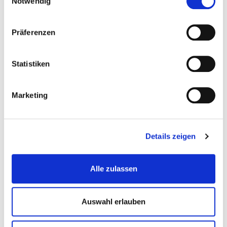
wie du es dir vorgestellt hast und erinnere dich daran,
Notwendig
warum du die Gewohnheit verändern möchtest und
wie sie dein Leben verbessern wird.
Präferenzen
Statistiken
Marketing
Details zeigen
Alle zulassen
Auswahl erlauben