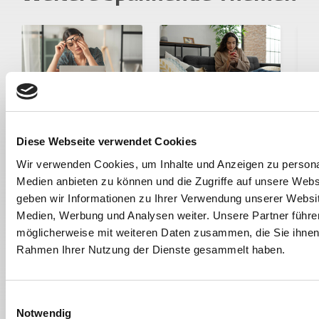
ZWISCHENMENSCHL
ZWISCHENMENSCHL
ICHES
ICHES
Diese Webseite verwendet Cookies
ALLTAG & LIFEHACKS
SUPPORT
I
Wir verwenden Cookies, um Inhalte und Anzeigen zu personal
Me-Time im
SUPPORT
Medien anbieten zu können und die Zugriffe auf unsere Web
Studium
geben wir Informationen zu Ihrer Verwendung unserer Websit
People
Medien, Werbung und Analysen weiter. Unsere Partner führe
Pleasing:
Die beste
V
möglicherweise mit weiteren Daten zusammen, die Sie ihnen b
Warum Nein-
Begleitung?
S
Rahmen Ihrer Nutzung der Dienste gesammelt haben.
Sagen
Manchmal bist
e
manchmal so
du das selbst.
e
schwerfällt
Solo-Dates sind
d
Einwilligungsauswahl
kein Zeichen von
Notwendig
»
Warum wir