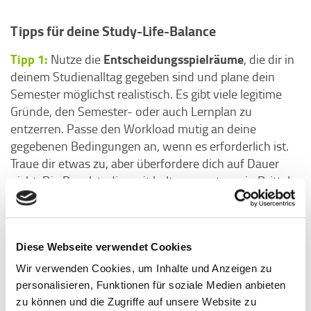
Tipps für deine Study-Life-Balance
Tipp 1:
Entscheidungsspielräume
Nutze die
, die dir in
deinem Studienalltag gegeben sind und plane dein
Semester möglichst realistisch. Es gibt viele legitime
Gründe, den Semester- oder auch Lernplan zu
entzerren. Passe den Workload mutig an deine
gegebenen Bedingungen an, wenn es erforderlich ist.
Traue dir etwas zu, aber überfordere dich auf Dauer
nicht. Die Regelstudienzeit halten nur etwa ein Drittel
der Studierenden ein – du wärst mit einer längeren
2
Studiendauer keine Ausnahme.
Tipp 2:
Auf Phasen der Anspannung und Anstrengung
Diese Webseite verwendet Cookies
Zeiten der Entlastung und Erholung folgen
müssen
,
Wir verwenden Cookies, um Inhalte und Anzeigen zu
um wieder in Balance zu kommen. Plane daher täglich
personalisieren, Funktionen für soziale Medien anbieten
regelmäßige Pausen ein und halte dir ein bis zwei Tage
zu können und die Zugriffe auf unsere Website zu