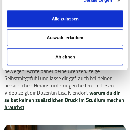
Details zeigen
Ich empfehle dir: Bleib über das Semester vor allem mit
dir selbst verbunden. Nimm dir dafür täglich einen
Alle zulassen
Moment, um wahrzunehmen, wie es dir geht.
Bedürfnisse für das Studium über längere Zeit zu
unterdrücken oder persönliche Werte aufzugeben, birgt
Auswahl erlauben
die Gefahr, sich für den Abschluss zu schädigen.
Hochschulbildung soll die persönliche Entwicklung
fördern und auch Freude bereiten. Sie soll nicht bloß
Ablehnen
ausgehalten werden und dich zur Selbstaufgabe
bewegen. Achte daher deine Grenzen, zeige
Selbstmitgefühl und lasse dir ggf. auch bei deinen
persönlichen Herausforderungen helfen. In diesem
warum du dir
Video zeigt dir Dozentin Lisa Niendorf,
selbst keinen zusätzlichen Druck im Studium machen
brauchst
.