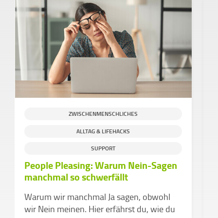
ZWISCHENMENSCHLICHES
ALLTAG & LIFEHACKS
SUPPORT
People Pleasing: Warum Nein-Sagen
D
manchmal so schwerfällt
d
v
Warum wir manchmal Ja sagen, obwohl
Z
wir Nein meinen. Hier erfährst du, wie du
k