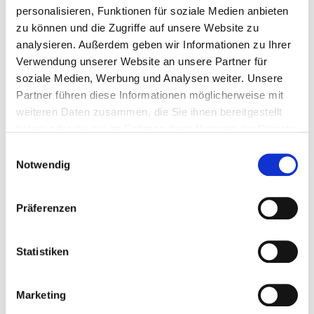
personalisieren, Funktionen für soziale Medien anbieten
Fazit: Du bist wertvoll – mit und ohne Matches
zu können und die Zugriffe auf unsere Website zu
analysieren. Außerdem geben wir Informationen zu Ihrer
Egal, ob du gerade mitten im Dating-Dschungel steckst
Verwendung unserer Website an unsere Partner für
oder dir einfach eine Pause davon gönnst – dein Wert
soziale Medien, Werbung und Analysen weiter. Unsere
hängt nicht von Matches, Nachrichten oder Dates ab.
Partner führen diese Informationen möglicherweise mit
Eine Beziehung kann bereichern, aber sie ist kein
weiteren Daten zusammen, die Sie ihnen bereitgestellt
Beweis für deinen Wert als Mensch. Du bist
haben oder die sie im Rahmen Ihrer Nutzung der Dienste
vollständig, so wie du bist – mit all deinen Stärken,
gesammelt haben.
Einwilligungsauswahl
Interessen und Eigenheiten. Liebe beginnt nicht erst
Notwendig
mit jemand anderem – sie fängt bei dir selbst an.
Präferenzen
Statistiken
Marketing