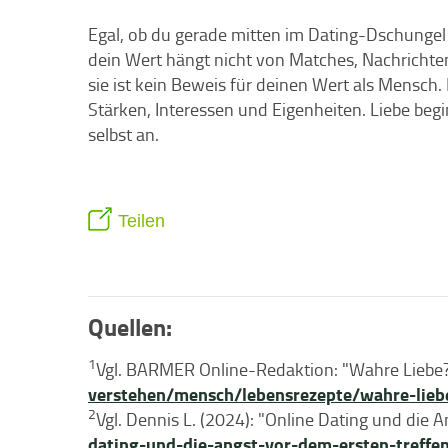
Egal, ob du gerade mitten im Dating-Dschungel 
dein Wert hängt nicht von Matches, Nachrichte
sie ist kein Beweis für deinen Wert als Mensch. D
Stärken, Interessen und Eigenheiten. Liebe begi
selbst an.
Teilen
Quellen:
1
Vgl. BARMER Online-Redaktion: "Wahre Liebe
verstehen/mensch/lebensrezepte/wahre-lie
2
Vgl. Dennis L. (2024): "Online Dating und die 
dating-und-die-angst-vor-dem-ersten-treff