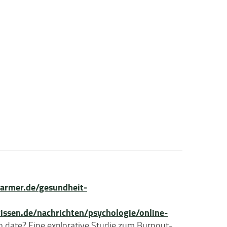
rmer.de/gesundheit-
sen.de/nachrichten/psychologie/online-
o date? Eine explorative Studie zum Burnout-