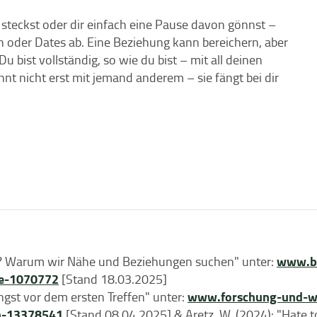
steckst oder dir einfach eine Pause davon gönnst –
n oder Dates ab. Eine Beziehung kann bereichern, aber
u bist vollständig, so wie du bist – mit all deinen
nnt nicht erst mit jemand anderem – sie fängt bei dir
www.ba
? Warum wir Nähe und Beziehungen suchen" unter:
be-1070772
[Stand 18.03.2025]
www.forschung-und-wis
Angst vor dem ersten Treffen" unter:
en-13378541
[Stand 08.04.2025] & Aretz, W. (2024): "Hate t