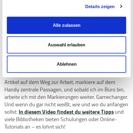
Notizen, Zitate und Quellen sauber abzuspeichern.
Details zeigen
Denn oft vergehen Wochen zwischen dem ersten
Lesen und dem Schreiben. Wie oft habe ich früher
Texte doppelt lesen müssen, weil ich nicht mehr
Alle zulassen
wusste, wo ich das eine kluge Zitat gesehen hatte. Mit
einem Literaturverwaltungsprogramm kannst du die
Texte nicht nur am PC lesen, sondern auch wichtige
Auswahl erlauben
Passagen markieren und alle Zitate und Notizen direkt
in einer Quelle hinterlegen. Besonders erleichternd ist
Ablehnen
es für mich, dass viele Programme sich
synchronisieren lassen. Das bedeutet, ich lese einen
Artikel auf dem Weg zur Arbeit, markiere auf dem
Handy zentrale Passagen, und sobald ich im Büro bin,
arbeite ich mit den Markierungen weiter. Gamechanger.
Und wenn du gar nicht weißt, wie und wo du anfangen
In diesem Video findest du weitere Tipps
sollst:
und
viele Bibliotheken bieten Schulungen oder Online-
Tutorials an – es lohnt sich!