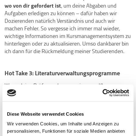
wo von dir gefordert ist
, um deine Abgaben und
Aufgaben erledigen zu können – dafür haben wir
Dozierenden natürlich Verständnis und auch wir
machen Fehler. So vergesse ich immer mal wieder,
wichtige Informationen im Kursmanagementsystem zu
hinterlegen oder zu aktualisieren. Umso dankbarer bin
ich dann für die Rückmeldung meiner Studierenden.
Hot Take 3: Literaturverwaltungsprogramme
Wenn deine Prüfungsphase weniger aus Klausuren
und mehr aus Hausarbeiten besteht, dann solltest du
so früh wie möglich mit einem
Literaturverwaltungsprogramm
arbeiten
. Ich habe
Diese Webseite verwendet Cookies
den Eindruck, dass viele Studierende diesen
Gamechanger noch viel zu wenig verwenden.
Wir verwenden Cookies, um Inhalte und Anzeigen zu
Programme wie Zotero oder Citavi helfen dir dabei,
personalisieren, Funktionen für soziale Medien anbieten