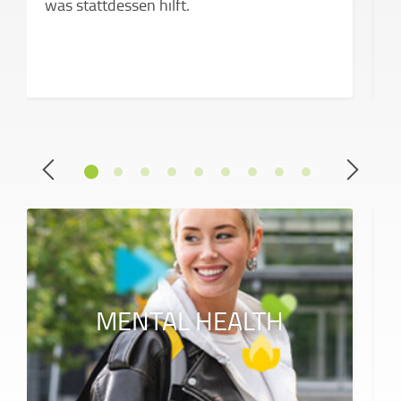
was stattdessen hilft.
d
MENTAL HEALTH