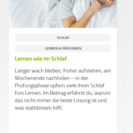
SCHLAF
LERNEN & PRÜFUNGEN
Lernen wie im Schlaf
I
Länger wach bleiben, früher aufstehen, am
V
Wochenende nachholen – in der
E
Prüfungsphase opfern viele ihren Schlaf
o
fürs Lernen. Im Beitrag erfährst du, warum
P
das nicht immer die beste Lösung ist und
d
was stattdessen hilft.
I
K
L
d