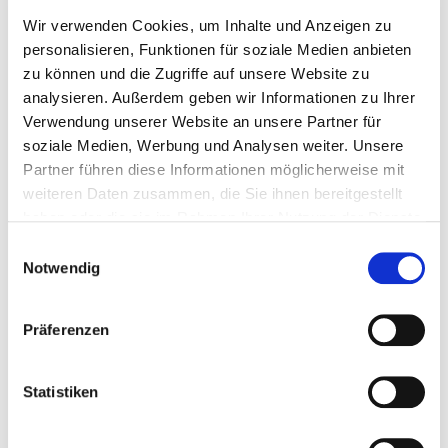
Begriffe eines Themas räumlich an, wähle
Wir verwenden Cookies, um Inhalte und Anzeigen zu
Entfernungen bewusst und verbinde sie durch
personalisieren, Funktionen für soziale Medien anbieten
Pfeile.
zu können und die Zugriffe auf unsere Website zu
analysieren. Außerdem geben wir Informationen zu Ihrer
Verwendung unserer Website an unsere Partner für
soziale Medien, Werbung und Analysen weiter. Unsere
Partner führen diese Informationen möglicherweise mit
weiteren Daten zusammen, die Sie ihnen bereitgestellt
haben oder die sie im Rahmen Ihrer Nutzung der Dienste
gesammelt haben.
Einwilligungsauswahl
Notwendig
Präferenzen
Indem du diese Techniken anwendest, kannst du das
Statistiken
volle Potenzial des visuellen Lernens ausschöpfen und
deine Lernfähigkeiten erheblich verbessern. Bilder