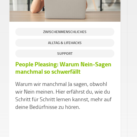
ZWISCHENMENSCHLICHES
ALLTAG & LIFEHACKS
SUPPORT
People Pleasing: Warum Nein-Sagen
D
manchmal so schwerfällt
d
v
Warum wir manchmal Ja sagen, obwohl
Z
wir Nein meinen. Hier erfährst du, wie du
k
Schritt für Schritt lernen kannst, mehr auf
a
deine Bedürfnisse zu hören.