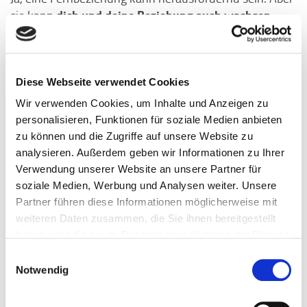
dich und deine Beziehung auch wachsen
sie kann
lassen:
Ihr lernt, euch gegenseitig mehr zu schätzen,
bewusster Zeit miteinander zu verbringen und stärkt
euer Vertrauen ineinander. Außerdem schafft ihr eine
starke Basis für eine offene Kommunikation und alles,
Diese Webseite verwendet Cookies
was danach noch kommt.
Wir verwenden Cookies, um Inhalte und Anzeigen zu
personalisieren, Funktionen für soziale Medien anbieten
zu können und die Zugriffe auf unsere Website zu
analysieren. Außerdem geben wir Informationen zu Ihrer
Verwendung unserer Website an unsere Partner für
soziale Medien, Werbung und Analysen weiter. Unsere
Partner führen diese Informationen möglicherweise mit
weiteren Daten zusammen, die Sie ihnen bereitgestellt
haben oder die sie im Rahmen Ihrer Nutzung der Dienste
gesammelt haben.
Einwilligungsauswahl
Notwendig