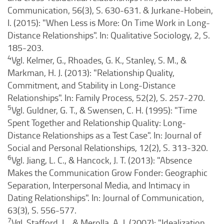
Communication, 56(3), S. 630-631. & Jurkane-Hobein,
I. (2015): "When Less is More: On Time Work in Long-
Distance Relationships". In: Qualitative Sociology, 2, S.
185-203.
4
Vgl. Kelmer, G., Rhoades, G. K., Stanley, S. M., &
Markman, H. J. (2013): "Relationship Quality,
Commitment, and Stability in Long-Distance
Relationships". In: Family Process, 52(2), S. 257-270.
5
Vgl. Guldner, G. T., & Swensen, C. H. (1995): "Time
Spent Together and Relationship Quality: Long-
Distance Relationships as a Test Case". In: Journal of
Social and Personal Relationships, 12(2), S. 313-320.
6
Vgl. Jiang, L. C., & Hancock, J. T. (2013): "Absence
Makes the Communication Grow Fonder: Geographic
Separation, Interpersonal Media, and Intimacy in
Dating Relationships". In: Journal of Communication,
63(3), S. 556-577.
7
Vgl. Stafford, L., & Merolla, A. J. (2007): "Idealization,