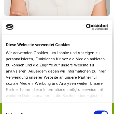
@kathimoldan
Kathi Moldan
Diese Webseite verwendet Cookies
Wir verwenden Cookies, um Inhalte und Anzeigen zu
Kathi Moldan ist Expertin für produktives und
personalisieren, Funktionen für soziale Medien anbieten
ausgeglichenes Studieren. Mit ihrem Studium in
zu können und die Zugriffe auf unsere Website zu
Biologie, Chemie, Psychologie sowie ihren Tätigkeiten
analysieren. Außerdem geben wir Informationen zu Ihrer
in der psychologischen Forschung und Lehrerfahrung
Verwendung unserer Website an unsere Partner für
unterstützt sie als systemische Coach und Lerncoach
soziale Medien, Werbung und Analysen weiter. Unsere
Studierende, ihr Potenzial voll auszuschöpfen.
Partner führen diese Informationen möglicherweise mit
weiteren Daten zusammen, die Sie ihnen bereitgestellt
haben oder die sie im Rahmen Ihrer Nutzung der Dienste
gesammelt haben.
Einwilligungsauswahl
Der Beitrag ist nur für registrierte