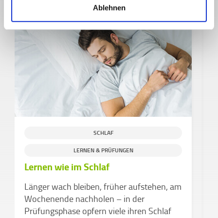
Ablehnen
SCHLAF
S
LERNEN & PRÜFUNGEN
Lernen wie im Schlaf
S
K
Länger wach bleiben, früher aufstehen, am
F
Wochenende nachholen – in der
M
Prüfungsphase opfern viele ihren Schlaf
d