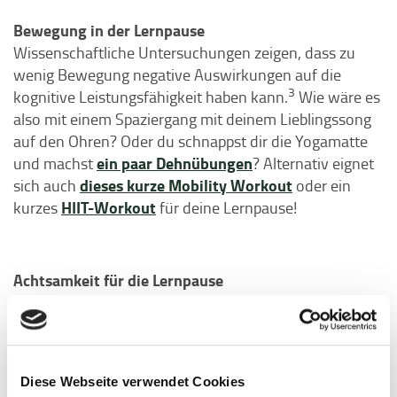
Bewegung in der Lernpause
Wissenschaftliche Untersuchungen zeigen, dass zu
wenig Bewegung negative Auswirkungen auf die
3
kognitive Leistungsfähigkeit haben kann.
Wie wäre es
also mit einem Spaziergang mit deinem Lieblingssong
auf den Ohren? Oder du schnappst dir die Yogamatte
ein paar Dehnübungen
und machst
? Alternativ eignet
dieses kurze Mobility Workout
sich auch
oder ein
HIIT-Workout
kurzes
für deine Lernpause!
Achtsamkeit für die Lernpause
Gerade wenn du dich sehr gestresst oder ängstlich in
der Klausurenphase fühlst, kann Achtsamkeit eine tolle
Bereicherung für deine Lernpause sein und dich dabei
unterstützen, entspannter durch diese fordernde Zeit
Diese Webseite verwendet Cookies
4
zu kommen.
Kurze Achtsamkeit- und