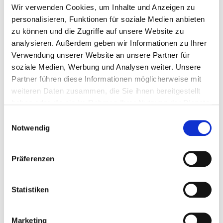
7Mind-Study-
Wir verwenden Cookies, um Inhalte und Anzeigen zu
Entspannungsübungen findest du in der
personalisieren, Funktionen für soziale Medien anbieten
App
»Entspannungstechniken Kollektion«
oder der
.
zu können und die Zugriffe auf unsere Website zu
analysieren. Außerdem geben wir Informationen zu Ihrer
Verwendung unserer Website an unsere Partner für
Bewusste Pausen können deinen Lernfortschritt
soziale Medien, Werbung und Analysen weiter. Unsere
begünstigen und deine kognitive Leistungsfähigkeit
Partner führen diese Informationen möglicherweise mit
verbessern. Deshalb: Tu dir selbst etwas Gutes und
weiteren Daten zusammen, die Sie ihnen bereitgestellt
mach mal Pause! Selbst kleine Auszeiten können dir
haben oder die sie im Rahmen Ihrer Nutzung der Dienste
helfen, gesünder und entspannter durch fordernde
gesammelt haben.
Einwilligungsauswahl
Lernphasen im Studium zu kommen.
Notwendig
Präferenzen
Statistiken
Marketing