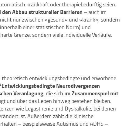
utomatisch krankhaft oder therapiebedürftig seien.
d den Abbau struktureller Barrieren
– auch im
t nicht nur zwischen »gesund« und »krank«, sondern
 innerhalb einer statistischen Norm) und
harte Grenze, sondern viele individuelle Verläufe.
ch theoretisch entwicklungsbedingte und erworbene
2
Entwicklungsbedingte Neurodivergenzen
schen Veranlagung
im Zusammenspiel mit
, die sich
igt und über das Leben hinweg bestehen bleiben.
enzen wie Legasthenie und Dyskalkulie, bei denen
ändert ist. Außerdem zählt die klinische
erhalten – beispielsweise Autismus und ADHS –