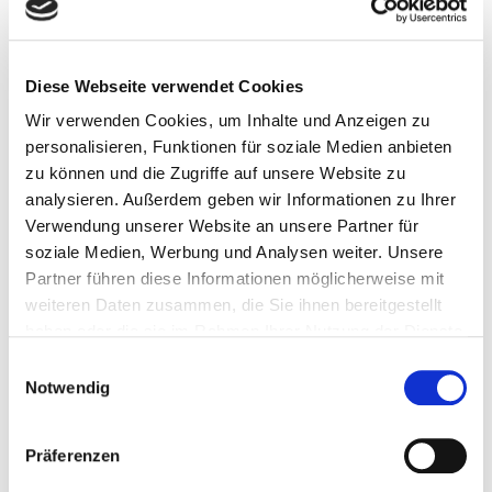
Fehler als Chance betrachten
Diese Webseite verwendet Cookies
Sprich mit dem inneren Kritiker
Wir verwenden Cookies, um Inhalte und Anzeigen zu
personalisieren, Funktionen für soziale Medien anbieten
zu können und die Zugriffe auf unsere Website zu
analysieren. Außerdem geben wir Informationen zu Ihrer
Selbstbeobachtung & Selbstreflexion
Verwendung unserer Website an unsere Partner für
soziale Medien, Werbung und Analysen weiter. Unsere
Partner führen diese Informationen möglicherweise mit
weiteren Daten zusammen, die Sie ihnen bereitgestellt
Selbstmitgefühl & Selbstliebe
haben oder die sie im Rahmen Ihrer Nutzung der Dienste
gesammelt haben.
Einwilligungsauswahl
Notwendig
Fazit
Selbstakzeptanz bedeutet nicht, Fehler zu ignorieren,
Präferenzen
sondern sie als natürlichen Teil des Lebens