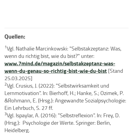
Quellen:
1
Vgl. Nathalie Marcinkowski: "Selbstakzeptanz: Was,
wenn du richtig bist, wie du bist?" unter:
www.7mind.de/magazin/selbstakzeptanz-was-
wenn-du-genau-so-richtig-bist-wie-du-bist
[Stand
25.03.2025]
2
Vgl. Crusius, J. (2022): "Selbstwirksamkeit und
Lernmotivation". In: Bierhoff, H.; Hanke, S.; Ozimek, P.
&Rohmann, E. (Hrsg.): Angewandte Sozialpsychologie:
Ein Lehrbuch, S. 27 ff.
3
Vgl. Ispaylar, A. (2016): "Selbstreflexion". In: Frey, D.
(Hrsg.): Psychologie der Werte. Springer: Berlin,
Heidelberg.