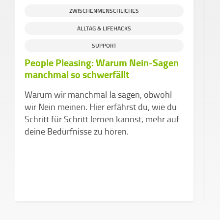
ZWISCHENMENSCHLICHES
ALLTAG & LIFEHACKS
SUPPORT
People Pleasing: Warum Nein-Sagen
D
manchmal so schwerfällt
d
v
Warum wir manchmal Ja sagen, obwohl
Z
wir Nein meinen. Hier erfährst du, wie du
k
Schritt für Schritt lernen kannst, mehr auf
a
deine Bedürfnisse zu hören.