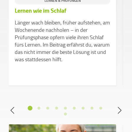
S
LERNEN & PRÜFUNGEN
Lernen wie im Schlaf
S
K
Länger wach bleiben, früher aufstehen, am
F
Wochenende nachholen – in der
M
Prüfungsphase opfern viele ihren Schlaf
d
fürs Lernen. Im Beitrag erfährst du, warum
das nicht immer die beste Lösung ist und
was stattdessen hilft.