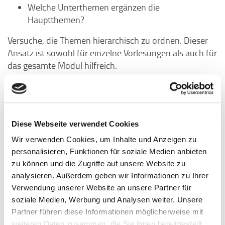
Welche Unterthemen ergänzen die
Hauptthemen?
Versuche, die Themen hierarchisch zu ordnen. Dieser
Ansatz ist sowohl für einzelne Vorlesungen als auch für
das gesamte Modul hilfreich.
4. Achtsamkeit und Hinweise während der
Vorlesung
Achte auf Themen, die der Dozierende besonders
Diese Webseite verwendet Cookies
hervorhebt oder durch viele Beispiele verdeutlicht.
Wir verwenden Cookies, um Inhalte und Anzeigen zu
Formulierungen wie »Das ist zentral« oder »Hier liegt
personalisieren, Funktionen für soziale Medien anbieten
der Kern«, »besonders interessant« sind klare
zu können und die Zugriffe auf unsere Website zu
Indikatoren für wichtige Inhalte. Markiere solche
analysieren. Außerdem geben wir Informationen zu Ihrer
Stellen in deinen Notizen.
Verwendung unserer Website an unsere Partner für
Und: Traue dich, nachzufragen, welche Themen
soziale Medien, Werbung und Analysen weiter. Unsere
besonders wichtig sind. Viele Dozierende geben hierzu
Partner führen diese Informationen möglicherweise mit
klare Hinweise.
weiteren Daten zusammen, die Sie ihnen bereitgestellt