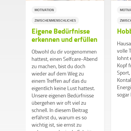
MOTIVATION
MOTIV
ZWISCHENMENSCHLICHES
ZWISC
Eigene Bedürfnisse
Hobb
erkennen und erfüllen
Hausar
volle
he
Obwohl du dir vorgenommen
lohnt 
hattest, einen Selfcare-Abend
Kopf 
ndere
zu machen, bist du doch
Sport,
wieder auf dem Weg zu
Kontak
be
einem Treffen auf das du
Energ
das
eigentlich keine Lust hattest.
sogar 
Modell
Unsere eigenen Bedürfnisse
enz
übergehen wir oft viel zu
schnell. In diesem Beitrag
erfährst du, warum es so
wichtig ist, sie ernst zu