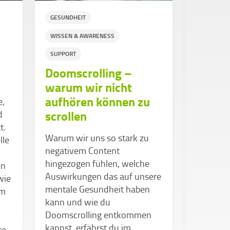
GESUNDHEIT
WISSEN &
WISSEN & AWARENESS
SUPPORT
Wenn d
SUPPORT
den K
Doomscrolling –
warum wir nicht
Manchmal
aufhören können zu
e,
viel an 
scrollen
d
Weiterk
t.
unmöglic
Warum wir uns so stark zu
lle
mehr kan
negativem Content
aus der 
hingezogen fühlen, welche
on
Menschen
Auswirkungen das auf unsere
wie
unterstüt
mentale Gesundheit haben
im
wichtige
kann und wie du
Tipps, wi
Doomscrolling entkommen
kannst, erfährst du im
te.