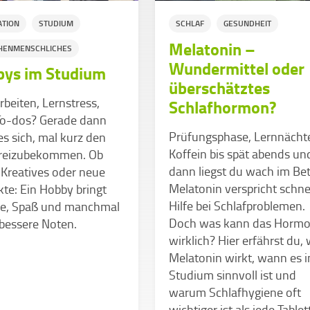
ATION
STUDIUM
SCHLAF
GESUNDHEIT
Melatonin –
HENMENSCHLICHES
Wundermittel oder
ys im Studium
überschätztes
beiten, Lernstress,
Schlafhormon?
 To-dos? Gerade dann
Prüfungsphase, Lernnächt
es sich, mal kurz den
Koffein bis spät abends un
freizubekommen. Ob
dann liegst du wach im Bet
 Kreatives oder neue
Melatonin verspricht schne
te: Ein Hobby bringt
Hilfe bei Schlafproblemen.
ie, Spaß und manchmal
Doch was kann das Horm
bessere Noten.
wirklich? Hier erfährst du, 
Melatonin wirkt, wann es 
Studium sinnvoll ist und
warum Schlafhygiene oft
wichtiger ist als jede Tablet