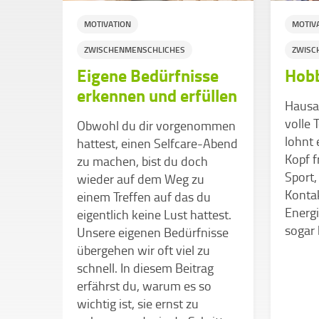
MOTIVATION
MOTIV
ZWISCHENMENSCHLICHES
ZWISC
Eigene Bedürfnisse
Hobb
erkennen und erfüllen
Hausar
volle
he
Obwohl du dir vorgenommen
lohnt 
hattest, einen Selfcare-Abend
Kopf 
ndere
zu machen, bist du doch
Sport,
wieder auf dem Weg zu
Kontak
be
einem Treffen auf das du
Energ
das
eigentlich keine Lust hattest.
sogar 
Modell
Unsere eigenen Bedürfnisse
enz
übergehen wir oft viel zu
schnell. In diesem Beitrag
erfährst du, warum es so
wichtig ist, sie ernst zu