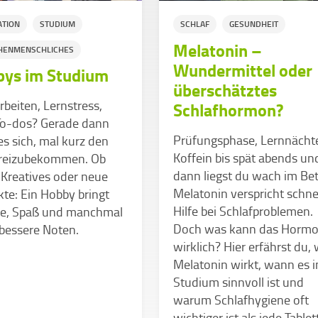
ATION
STUDIUM
SCHLAF
GESUNDHEIT
Melatonin –
HENMENSCHLICHES
Wundermittel oder
ys im Studium
überschätztes
beiten, Lernstress,
Schlafhormon?
 To-dos? Gerade dann
Prüfungsphase, Lernnächt
es sich, mal kurz den
Koffein bis spät abends un
freizubekommen. Ob
dann liegst du wach im Bet
 Kreatives oder neue
Melatonin verspricht schne
te: Ein Hobby bringt
Hilfe bei Schlafproblemen.
ie, Spaß und manchmal
Doch was kann das Horm
bessere Noten.
wirklich? Hier erfährst du, 
Melatonin wirkt, wann es 
Studium sinnvoll ist und
warum Schlafhygiene oft
wichtiger ist als jede Tablet