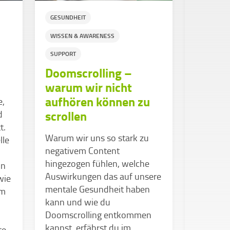
GESUNDHEIT
WISSEN &
WISSEN & AWARENESS
SUPPORT
Wenn d
SUPPORT
den K
Doomscrolling –
warum wir nicht
Manchmal
aufhören können zu
e,
viel an 
scrollen
d
Weiterk
t.
unmöglic
Warum wir uns so stark zu
lle
mehr kan
negativem Content
aus der 
hingezogen fühlen, welche
on
Menschen
Auswirkungen das auf unsere
wie
unterstüt
mentale Gesundheit haben
im
wichtige
kann und wie du
Tipps, wi
Doomscrolling entkommen
kannst, erfährst du im
te.