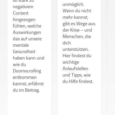
unmöglich.
d
negativem
Wenn du nicht
s
Content
mehr kannst,
n
hingezogen
gibt es Wege aus
»
fühlen, welche
der Krise – und
?
Auswirkungen
Menschen, die
V
das auf unsere
dich
D
mentale
unterstützen.
N
Gesundheit
Hier findest du
w
haben kann und
wichtige
B
wie du
Anlaufstellen
S
Doomscrolling
und Tipps, wie
f
entkommen
du Hilfe findest.
kannst, erfährst
du im Beitrag.