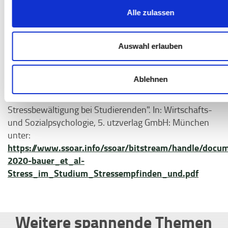
Quellen:
Alle zulassen
1
Vgl. Zick, Isabella (2023): "Mental-Health-Barometer
2022: Der Hälfte der Studierenden geht es mental
Auswahl erlauben
https://studo.com/at/blog/mental-
schlecht" unter:
health-barometer-2022
Ablehnen
2
Vgl. Bauer, M. J., & Seppelfricke, T. (Hrsg.) (2020):
"Stress im Studium: Stressempfinden und
Stressbewältigung bei Studierenden". In: Wirtschafts-
und Sozialpsychologie, 5. utzverlag GmbH: München
unter:
https://www.ssoar.info/ssoar/bitstream/handle/docu
2020-bauer_et_al-
Stress_im_Studium_Stressempfinden_und.pdf
Weitere spannende Themen