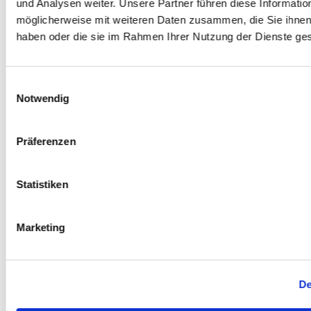
und Analysen weiter. Unsere Partner führen diese Informatio
möglicherweise mit weiteren Daten zusammen, die Sie ihnen 
haben oder die sie im Rahmen Ihrer Nutzung der Dienste g
Einwilligungsauswahl
Notwendig
7Mind
7Mind bringt mit Meditation und Achtsamkeit mehr
Präferenzen
Gelassenheit in deinen Alltag. So stärkst du dein
Wohlbefinden, deinen Umgang mit Stress und deine
Statistiken
psychische Gesundheit.
Teilen
Marketing
De