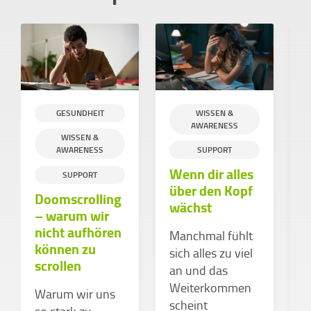
GESUNDHEIT
WISSEN &
AWARENESS
WISSEN &
AWARENESS
SUPPORT
Wenn dir alles
S
SUPPORT
über den Kopf
Doomscrolling
wächst
– warum wir
L
nicht aufhören
Manchmal fühlt
v
können zu
sich alles zu viel
S
scrollen
an und das
N
Weiterkommen
S
Warum wir uns
scheint
u
so stark zu