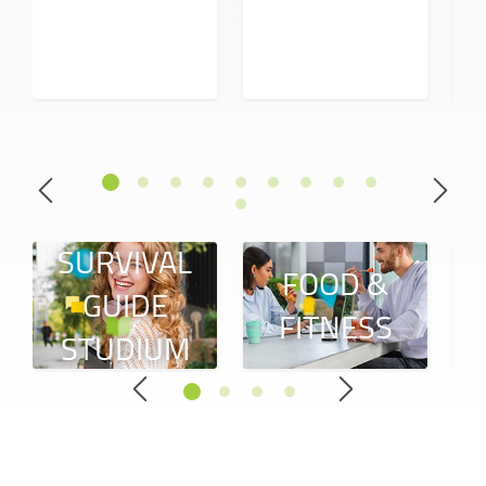
SURVIVAL
FOOD &
GUIDE
FITNESS
STUDIUM