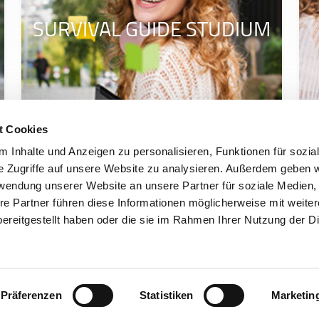
SURVIVAL GUIDE STUDIUM
t Cookies
 Inhalte und Anzeigen zu personalisieren, Funktionen für sozia
e Zugriffe auf unsere Website zu analysieren. Außerdem geben w
rwendung unserer Website an unsere Partner für soziale Medien
re Partner führen diese Informationen möglicherweise mit weite
ereitgestellt haben oder die sie im Rahmen Ihrer Nutzung der D
t
Barrierefreiheit
Einfache Sprache
Gebär
Zum Login
Registrier
ch nicht angemeldet?
Präferenzen
Statistiken
Marketin