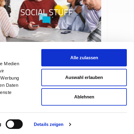
SOCIAL STUFF
Alle zulassen
le Medien
ir
Auswahl erlauben
, Werbung
ren Daten
ienste
Ablehnen
densprache
Impressum
Datenschutz
en
Nutzungsbedingungen
g
Details zeigen