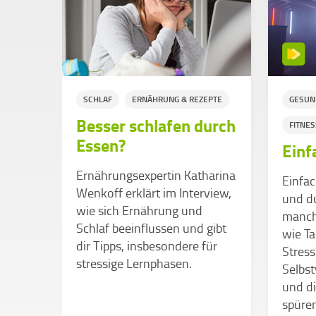
SCHLAF
ERNÄHRUNG & REZEPTE
GESUN
Besser schlafen durch
FITNE
Essen?
al-
Einf
Ernährungsexpertin Katharina
Einfa
Wenkoff erklärt im Interview,
und d
wie sich Ernährung und
manch
 kann
Schlaf beeinflussen und gibt
wie Ta
ren
dir Tipps, insbesondere für
Stress
stressige Lernphasen.
Selbst
und di
wie’s
spüren