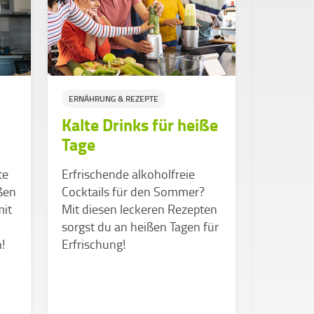
ERNÄHRUNG & REZEPTE
GESUNDHE
Kalte Drinks für heiße
ERNÄHRUN
Tage
WISSEN &
te
Erfrischende alkoholfreie
BEITRÄGE 
ßen
Cocktails für den Sommer?
Essstö
mit
Mit diesen leckeren Rezepten
Wissen
sorgst du an heißen Tagen für
Hoffn
!
Erfrischung!
Essstör
Studiere
Leistung