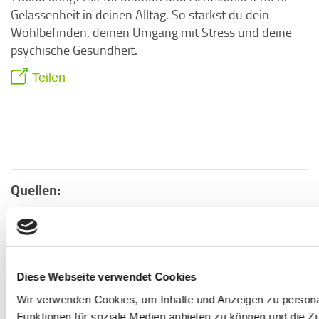
Gelassenheit in deinen Alltag. So stärkst du dein
Wohlbefinden, deinen Umgang mit Stress und deine
psychische Gesundheit.
Teilen
Quellen:
1
Vgl. Statista Research Depatment (2011): "Arbeitest
Du parallel zum Studium?" unter:
https://de.statista.com/statistik/daten/studie/20163
zum-parallelen-arbeiten-neben-dem-
Diese Webseite verwendet Cookies
studium/
[Stand 22.09.2023]
Wir verwenden Cookies, um Inhalte und Anzeigen zu persona
2
Vgl. Baumgart, Max (2023): "Depression, Stress, Burn-
Funktionen für soziale Medien anbieten zu können und die Zu