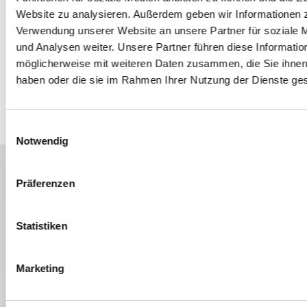
out: Deutschlands Studierende immer häufiger mental
Website zu analysieren. Außerdem geben wir Informationen z
www.rnd.de/politik/burnout-und-
erschöpft" unter:
Verwendung unserer Website an unsere Partner für soziale
depression-an-der-uni-studierende-leiden-
und Analysen weiter. Unsere Partner führen diese Informatio
haeufiger-unter-mentaler-erschoepfung-
möglicherweise mit weiteren Daten zusammen, die Sie ihnen 
3HIRD52SNJANXPQRP23WWPLCCM.html [Stand
haben oder die sie im Rahmen Ihrer Nutzung der Dienste g
22.09.2023]
Einwilligungsauswahl
Notwendig
Weitere spannende Themen
Präferenzen
Statistiken
Marketing
STUDIUM
MOTIVATION
SUPPORT
STUDIUM