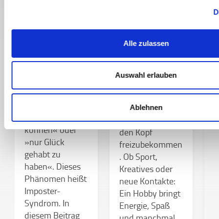
Imposter-
D
ZWISCHENMENSCHL
Syndrom im
ICHES
Studium
Hobbys im
D
Alle zulassen
Studium
–
Viele
n
Studierende
Hausarbeiten,
k
Auswahl erlauben
erleben trotz
Lernstress, volle
s
echter Erfolge
To-dos? Gerade
das Gefühl,
W
dann lohnt es
Ablehnen
»nichts zu
s
sich, mal kurz
können« oder
n
den Kopf
»nur Glück
C
freizubekommen
gehabt zu
h
. Ob Sport,
haben«. Dieses
f
Kreatives oder
Phänomen heißt
A
neue Kontakte:
Imposter-
d
Ein Hobby bringt
Syndrom. In
m
Energie, Spaß
diesem Beitrag
G
und manchmal