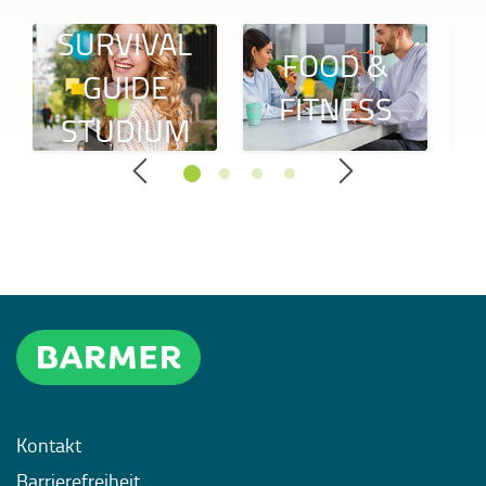
SURVIVAL
FOOD &
GUIDE
FITNESS
STUDIUM
Kontakt
Barrierefreiheit