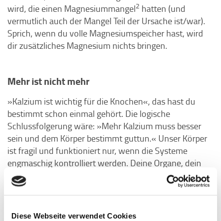
2
wird, die einen Magnesiummangel
hatten (und
vermutlich auch der Mangel Teil der Ursache ist/war).
Sprich, wenn du volle Magnesiumspeicher hast, wird
dir zusätzliches Magnesium nichts bringen.
Mehr ist nicht mehr
»Kalzium ist wichtig für die Knochen«, das hast du
bestimmt schon einmal gehört. Die logische
Schlussfolgerung wäre: »Mehr Kalzium muss besser
sein und dem Körper bestimmt guttun.« Unser Körper
ist fragil und funktioniert nur, wenn die Systeme
engmaschig kontrolliert werden. Deine Organe, dein
Gehirn, deine Hormone und deine biochemischen
Prozesse kommunizieren miteinander und wenn
etwas fehlt, werden Signale ausgesendet. Es gibt ein
»zu wenig«, ein »zu viel« und ein »genau richtig«. Eine
Diese Webseite verwendet Cookies