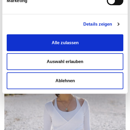
Marketing
in diesem
evidenzbasierter Wirkung findest du
Beitrag
.
Details zeigen
Alle zulassen
Auswahl erlauben
Ablehnen