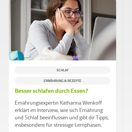
SCHLAF
ERNÄHRUNG & REZEPTE
Besser schlafen durch Essen?
M
ü
Ernährungsexpertin Katharina Wenkoff
P
erklärt im Interview, wie sich Ernährung
s
und Schlaf beeinflussen und gibt dir Tipps,
B
insbesondere für stressige Lernphasen.
b