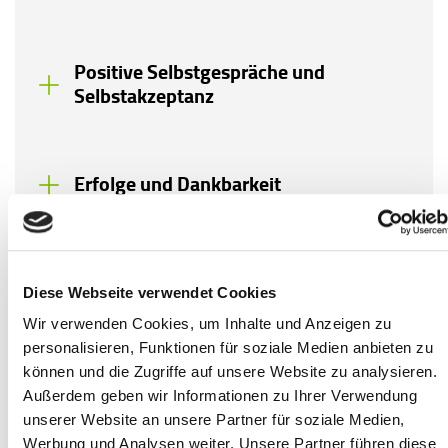
Positive Selbstgespräche und
Selbstakzeptanz
Erfolge und Dankbarkeit
Das Thema Selbstwert klingt vielleicht erstmal sehr
Diese Webseite verwendet Cookies
groß und abstrakt und kann auch einschüchternd
wirken. Vielleicht weißt du nicht so recht, wie du
Wir verwenden Cookies, um Inhalte und Anzeigen zu
anfangen und Veränderungen erreichen soll. Aber diese
personalisieren, Funktionen für soziale Medien anbieten zu
Tipps zeigen, dass auch kleine Dinge viel bewirken
können und die Zugriffe auf unsere Website zu analysieren.
können, wenn sie über eine längere Zeit praktiziert
Außerdem geben wir Informationen zu Ihrer Verwendung
werden. Vielleicht können dir dabei auch kleine Rituale
unserer Website an unsere Partner für soziale Medien,
oder Routinen helfen, um dranzubleiben. Dabei gibt es
Werbung und Analysen weiter. Unsere Partner führen diese