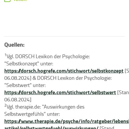
Quellen:
1
Vgl. DORSCH Lexikon der Psychologie:
"Selbstkonzept" unter:
https://dorsch.hogrefe.com/stichwort/selbstkonzept
[S
06.08.2024] & DORSCH Lexikon der Psychologie:
"Selbstwert" unter:
https://dorsch.hogrefe.com/stichwort/selbstwert
[Sta
06.08.2024]
2
Vgl. therapie.de: "Auswirkungen des
Selbstwertgefühls" unter:
https://www.therapie.de/psyche/info/ratgeber/lebensh
artikel/selbstwertgefuehl/auswirkungen/
[Stand