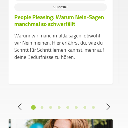
SUPPORT
People Pleasing: Warum Nein-Sagen
D
manchmal so schwerfällt
d
v
Warum wir manchmal Ja sagen, obwohl
Z
wir Nein meinen. Hier erfährst du, wie du
k
Schritt für Schritt lernen kannst, mehr auf
a
deine Bedürfnisse zu hören.