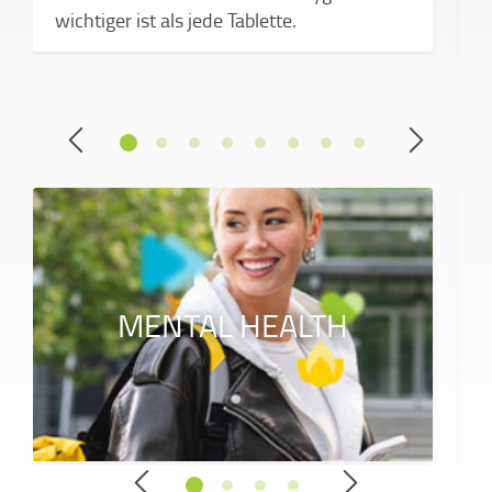
e
wichtiger ist als jede Tablette.
MENTAL HEALTH