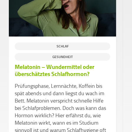
SCHLAF
GESUNDHEIT
Melatonin – Wundermittel oder
überschätztes Schlafhormon?
D
a
Prüfungsphase, Lernnächte, Koffein bis
spät abends und dann liegst du wach im
W
Bett. Melatonin verspricht schnelle Hilfe
C
bei Schlafproblemen. Doch was kann das
A
Hormon wirklich? Hier erfährst du, wie
G
Melatonin wirkt, wann es im Studium
D
sinnvoll ist und warum Schlafhygiene oft