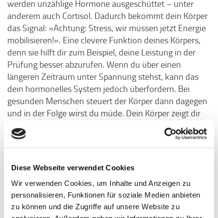
werden unzählige Hormone ausgeschüttet – unter
anderem auch Cortisol. Dadurch bekommt dein Körper
das Signal: »Achtung: Stress, wir müssen jetzt Energie
mobilisieren!«. Eine clevere Funktion deines Körpers,
denn sie hilft dir zum Beispiel, deine Leistung in der
Prüfung besser abzurufen. Wenn du über einen
längeren Zeitraum unter Spannung stehst, kann das
dein hormonelles System jedoch überfordern. Bei
gesunden Menschen steuert der Körper dann dagegen
und in der Folge wirst du müde. Dein Körper zeigt dir
damit, dass du jetzt einen Gang runterschalten und für
Regeneration sorgen solltest.
Diese Webseite verwendet Cookies
Und wenn die Hormone durcheinandergeraten?
Wir verwenden Cookies, um Inhalte und Anzeigen zu
Auf Social Media begegnen mir immer wieder Inhalte
personalisieren, Funktionen für soziale Medien anbieten
rund ums Thema Hormonhaushalt. Vielleicht hast du
zu können und die Zugriffe auf unsere Website zu
auch schon ein Video gesehen, in dem dir