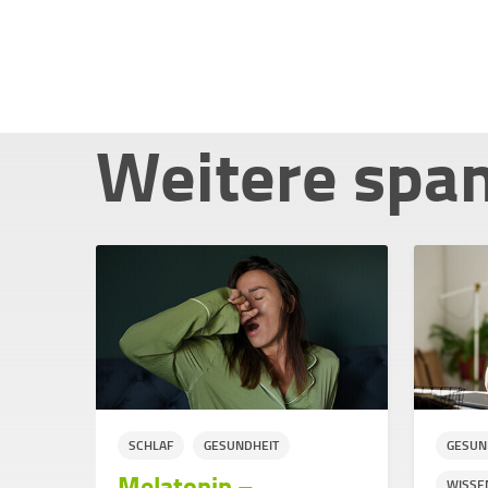
Weitere spa
SCHLAF
GESUNDHEIT
GESUN
Melatonin –
WISSE