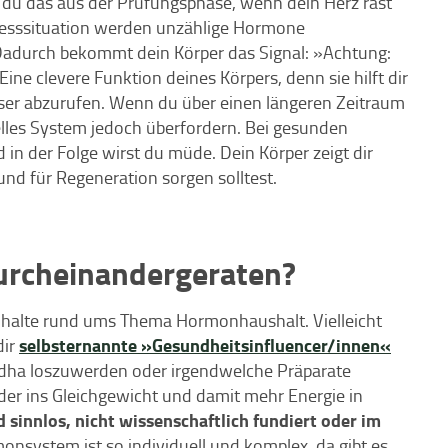
du das aus der Prüfungsphase, wenn dein Herz rast
tresssituation werden unzählige Hormone
Dadurch bekommt dein Körper das Signal: »Achtung:
Eine clevere Funktion deines Körpers, denn sie hilft dir
sser abzurufen. Wenn du über einen längeren Zeitraum
lles System jedoch überfordern. Bei gesunden
n der Folge wirst du müde. Dein Körper zeigt dir
und für Regeneration sorgen solltest.
rcheinandergeraten?
nhalte rund ums Thema Hormonhaushalt. Vielleicht
selbsternannte »Gesundheitsinfluencer/innen«
dir
ndha loszuwerden oder irgendwelche Präparate
r ins Gleichgewicht und damit mehr Energie in
d sinnlos, nicht wissenschaftlich fundiert oder im
nsystem ist so individuell und komplex, da gibt es