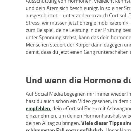
Ausschüttung von Hormonen. Vielleicht kennst 
und dein Atem sich beschleunigt. In so einer S
ausgeschüttet – unter anderem auch Cortisol. 
Stress, wir müssen jetzt Energie mobilisieren!«. 
zum Beispiel, deine Leistung in der Prüfung be
unter Spannung stehst, kann das dein hormone
Menschen steuert der Körper dann dagegen und i
damit, dass du jetzt einen Gang runterschalten 
Und wenn die Hormone du
Auf Social Media begegnen mir immer wieder I
hast du auch schon ein Video gesehen, in dem 
empfehlen
, dein »Cortisol Face« mit Ashwaga
einzunehmen, um deinen Hormonhaushalt wiede
Viele dieser Tipps sin
deinen Alltag zu bringen.
schlimmsten Fall sogar gefährlich.
Unser Hormo