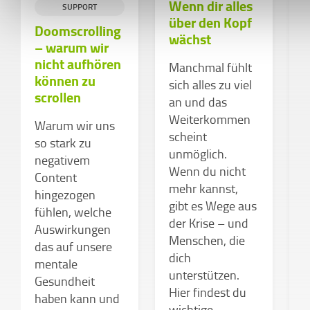
Wenn dir alles
S
SUPPORT
über den Kopf
Doomscrolling
wächst
– warum wir
L
nicht aufhören
Manchmal fühlt
v
können zu
sich alles zu viel
S
scrollen
an und das
N
Weiterkommen
S
Warum wir uns
scheint
u
so stark zu
unmöglich.
d
negativem
Wenn du nicht
s
Content
mehr kannst,
n
hingezogen
gibt es Wege aus
»
fühlen, welche
der Krise – und
?
Auswirkungen
Menschen, die
V
das auf unsere
dich
D
mentale
unterstützen.
N
Gesundheit
Hier findest du
w
haben kann und
wichtige