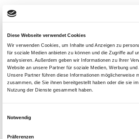
Diese Webseite verwendet Cookies
Quellen:
Wir verwenden Cookies, um Inhalte und Anzeigen zu persona
1
Vgl. Kohls, Elisabeth; Guenthner, Lukas; Baldofski,
für soziale Medien anbieten zu können und die Zugriffe auf 
Sabrina; Brock, Tanja; Schuhr, Jan & Rummel-Kluge,
analysieren. Außerdem geben wir Informationen zu Ihrer Ve
Website an unsere Partner für soziale Medien, Werbung und 
Christine (2023): "Two years COVID-19 pandemic:
Unsere Partner führen diese Informationen möglicherweise m
Development of university students' mental health
zusammen, die Sie ihnen bereitgestellt haben oder die sie i
2020–2022". In: Frontiers in Psychiatry, Vol 14
Nutzung der Dienste gesammelt haben.
https://www.frontiersin.org/articles/10.3389/f
unter:
2
Vgl. Stiftung Deutsche Depressionshilfe: "Depression
in verschiedenen Lebenslagen" unter:
Einwilligungsauswahl
https://www.deutsche-
Notwendig
depressionshilfe.de/wissen/depression-in-
verschiedenen-lebenslagen
3
Präferenzen
Vgl. Seaver, Maggie (2023): "What Mindfulness Does