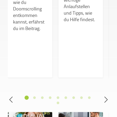
B
wie du
Anlaufstellen
S
Doomscrolling
und Tipps, wie
f
entkommen
du Hilfe findest.
kannst, erfährst
du im Beitrag.
SURVIVAL