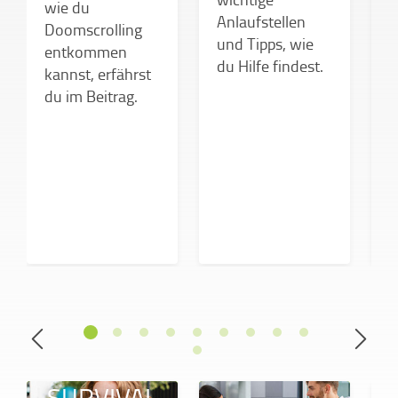
B
wie du
Anlaufstellen
S
Doomscrolling
und Tipps, wie
f
entkommen
du Hilfe findest.
kannst, erfährst
du im Beitrag.
SURVIVAL