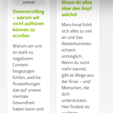
Wenn dir alles
S
SUPPORT
über den Kopf
Doomscrolling
wächst
– warum wir
L
nicht aufhören
Manchmal fühlt
v
können zu
sich alles zu viel
S
scrollen
an und das
N
Weiterkommen
S
Warum wir uns
scheint
u
so stark zu
unmöglich.
d
negativem
Wenn du nicht
s
Content
mehr kannst,
n
hingezogen
gibt es Wege aus
»
fühlen, welche
der Krise – und
?
Auswirkungen
Menschen, die
V
das auf unsere
dich
D
mentale
unterstützen.
N
Gesundheit
Hier findest du
w
haben kann und
wichtige