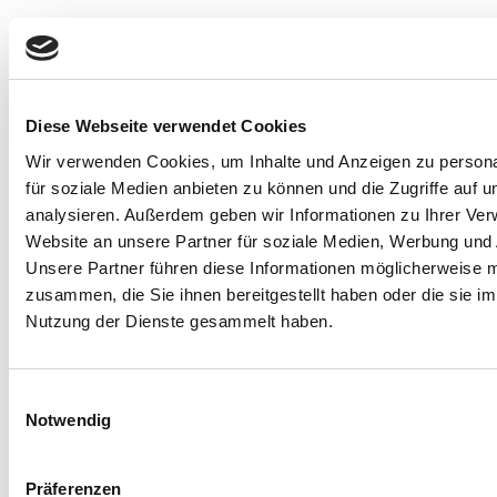
Diese Webseite verwendet Cookies
Quellen:
Wir verwenden Cookies, um Inhalte und Anzeigen zu persona
1
Vgl. Kohls, Elisabeth; Guenthner, Lukas; Baldofski,
für soziale Medien anbieten zu können und die Zugriffe auf 
Sabrina; Brock, Tanja; Schuhr, Jan & Rummel-Kluge,
analysieren. Außerdem geben wir Informationen zu Ihrer Ve
Website an unsere Partner für soziale Medien, Werbung und 
Christine (2023): "Two years COVID-19 pandemic:
Unsere Partner führen diese Informationen möglicherweise m
Development of university students' mental health
zusammen, die Sie ihnen bereitgestellt haben oder die sie i
2020–2022". In: Frontiers in Psychiatry, Vol 14
Nutzung der Dienste gesammelt haben.
https://www.frontiersin.org/articles/10.3389/f
unter:
2
Vgl. Stiftung Deutsche Depressionshilfe: "Depression
in verschiedenen Lebenslagen" unter:
Einwilligungsauswahl
https://www.deutsche-
Notwendig
depressionshilfe.de/wissen/depression-in-
verschiedenen-lebenslagen
3
Präferenzen
Vgl. Seaver, Maggie (2023): "What Mindfulness Does