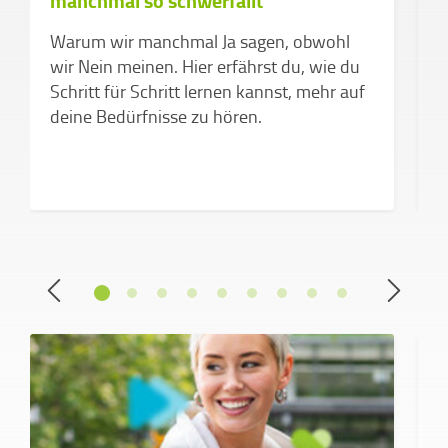
manchmal so schwerfällt
d
v
Warum wir manchmal Ja sagen, obwohl
Z
wir Nein meinen. Hier erfährst du, wie du
k
Schritt für Schritt lernen kannst, mehr auf
a
deine Bedürfnisse zu hören.