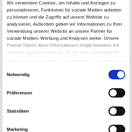
Wir verwenden Cookies, um Inhalte und Anzeigen zu
Perspektiven.
personalisieren, Funktionen für soziale Medien anbieten
Sei geduldig und mitfühlend mit dir selbst.
Die
zu können und die Zugriffe auf unsere Website zu
Phase, in der du dein Studium aufgibst, aber noch
analysieren. Außerdem geben wir Informationen zu Ihrer
nichts Neues gefunden hast, kann beängstigend
Verwendung unserer Website an unsere Partner für
sein. Du lässt etwas Vertrautes los, aber du weißt
soziale Medien, Werbung und Analysen weiter. Unsere
noch nicht, was als Nächstes kommt. Das ist eine
Partner führen diese Informationen möglicherweise mit
schwierige Situation. Veränderungen sind zumeist
weiteren Daten zusammen, die Sie ihnen bereitgestellt
haben oder die sie im Rahmen Ihrer Nutzung der Dienste
mit Angst verbunden. Versuche, diese sanft zu
gesammelt haben.
akzeptieren und gerade jetzt besonders viel
Einwilligungsauswahl
Notwendig
Mitgefühl und Geduld mit dir selbst zu haben.
Präferenzen
Statistiken
Try and fail, but
Marketing