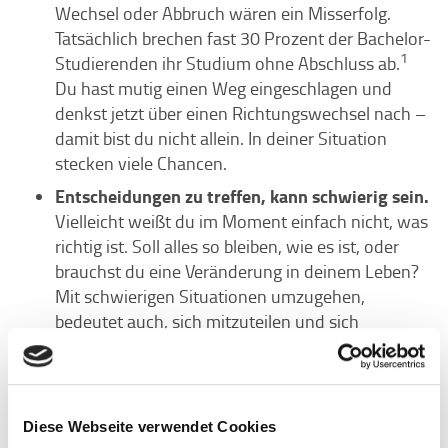
Wechsel oder Abbruch wären ein Misserfolg.
Tatsächlich brechen fast 30 Prozent der Bachelor-
1
Studierenden ihr Studium ohne Abschluss ab.
Du hast mutig einen Weg eingeschlagen und
denkst jetzt über einen Richtungswechsel nach –
damit bist du nicht allein. In deiner Situation
stecken viele Chancen.
Entscheidungen zu treffen, kann schwierig sein.
Vielleicht weißt du im Moment einfach nicht, was
richtig ist. Soll alles so bleiben, wie es ist, oder
brauchst du eine Veränderung in deinem Leben?
Mit schwierigen Situationen umzugehen,
bedeutet auch, sich mitzuteilen und sich
Unterstützung zu holen. Professionelle Beratung
kann in deinem Veränderungsprozess eine
wertvolle Hilfe sein. Ohne dass dich jemand in
eine Richtung drängt, wirst du dir über deine
Diese Webseite verwendet Cookies
eigenen Bedürfnisse klarer und erkennst neue