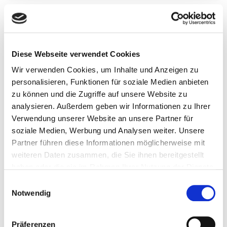
Diese Webseite verwendet Cookies
Wir verwenden Cookies, um Inhalte und Anzeigen zu
personalisieren, Funktionen für soziale Medien anbieten
zu können und die Zugriffe auf unsere Website zu
analysieren. Außerdem geben wir Informationen zu Ihrer
Verwendung unserer Website an unsere Partner für
soziale Medien, Werbung und Analysen weiter. Unsere
Partner führen diese Informationen möglicherweise mit
GESUNDHEIT
weiteren Daten zusammen, die Sie ihnen bereitgestellt
haben oder die sie im Rahmen Ihrer Nutzung der Dienste
WISSEN & AWARENESS
gesammelt haben.
Dr. Google, KI & Co.
Einwilligungsauswahl
Notwendig
Du recherchierst Symptome online, bevor du in
die Arztpraxis gehst? Damit bist du nicht allein.
Präferenzen