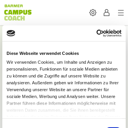
Settings
Profil
Login
Diese Webseite verwendet Cookies
Mit der Anmeldung sind alle Inhalte und
Wir verwenden Cookies, um Inhalte und Anzeigen zu
Funktionen des BARMER Campus Coach verfügbar.
personalisieren, Funktionen für soziale Medien anbieten
E-Mail:
zu können und die Zugriffe auf unsere Website zu
analysieren. Außerdem geben wir Informationen zu Ihrer
Verwendung unserer Website an unsere Partner für
soziale Medien, Werbung und Analysen weiter. Unsere
Partner führen diese Informationen möglicherweise mit
weiteren Daten zusammen, die Sie ihnen bereitgestellt
Passwort:
haben oder die sie im Rahmen Ihrer Nutzung der Dienste
gesammelt haben.
Einwilligungsauswahl