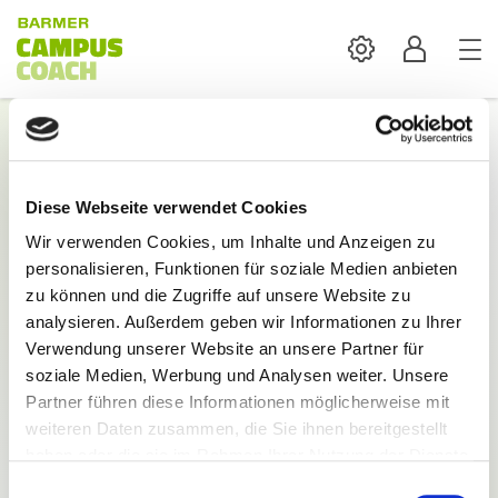
Settings
Profil
Login
Diese Webseite verwendet Cookies
Mit der Anmeldung sind alle Inhalte und
Wir verwenden Cookies, um Inhalte und Anzeigen zu
Funktionen des BARMER Campus Coach verfügbar.
personalisieren, Funktionen für soziale Medien anbieten
E-Mail:
zu können und die Zugriffe auf unsere Website zu
analysieren. Außerdem geben wir Informationen zu Ihrer
Verwendung unserer Website an unsere Partner für
soziale Medien, Werbung und Analysen weiter. Unsere
Partner führen diese Informationen möglicherweise mit
weiteren Daten zusammen, die Sie ihnen bereitgestellt
Passwort:
haben oder die sie im Rahmen Ihrer Nutzung der Dienste
gesammelt haben.
Einwilligungsauswahl