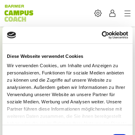
Settings
Profil
Login
Diese Webseite verwendet Cookies
Mit der Anmeldung sind alle Inhalte und
Wir verwenden Cookies, um Inhalte und Anzeigen zu
Funktionen des BARMER Campus Coach verfügbar.
personalisieren, Funktionen für soziale Medien anbieten
E-Mail:
zu können und die Zugriffe auf unsere Website zu
analysieren. Außerdem geben wir Informationen zu Ihrer
Verwendung unserer Website an unsere Partner für
soziale Medien, Werbung und Analysen weiter. Unsere
Partner führen diese Informationen möglicherweise mit
weiteren Daten zusammen, die Sie ihnen bereitgestellt
Passwort:
haben oder die sie im Rahmen Ihrer Nutzung der Dienste
gesammelt haben.
Einwilligungsauswahl