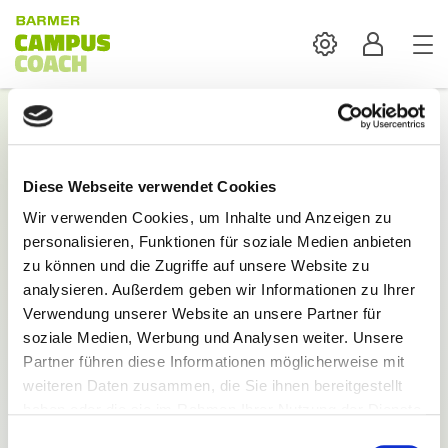
Settings
Profil
Login
Diese Webseite verwendet Cookies
Mit der Anmeldung sind alle Inhalte und
Wir verwenden Cookies, um Inhalte und Anzeigen zu
Funktionen des BARMER Campus Coach verfügbar.
personalisieren, Funktionen für soziale Medien anbieten
E-Mail:
zu können und die Zugriffe auf unsere Website zu
analysieren. Außerdem geben wir Informationen zu Ihrer
Verwendung unserer Website an unsere Partner für
soziale Medien, Werbung und Analysen weiter. Unsere
Partner führen diese Informationen möglicherweise mit
weiteren Daten zusammen, die Sie ihnen bereitgestellt
Passwort:
haben oder die sie im Rahmen Ihrer Nutzung der Dienste
gesammelt haben.
Einwilligungsauswahl