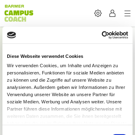
Settings
Profil
Login
Diese Webseite verwendet Cookies
Mit der Anmeldung sind alle Inhalte und
Wir verwenden Cookies, um Inhalte und Anzeigen zu
Funktionen des BARMER Campus Coach verfügbar.
personalisieren, Funktionen für soziale Medien anbieten
E-Mail:
zu können und die Zugriffe auf unsere Website zu
analysieren. Außerdem geben wir Informationen zu Ihrer
Verwendung unserer Website an unsere Partner für
soziale Medien, Werbung und Analysen weiter. Unsere
Partner führen diese Informationen möglicherweise mit
weiteren Daten zusammen, die Sie ihnen bereitgestellt
Passwort:
haben oder die sie im Rahmen Ihrer Nutzung der Dienste
gesammelt haben.
Einwilligungsauswahl