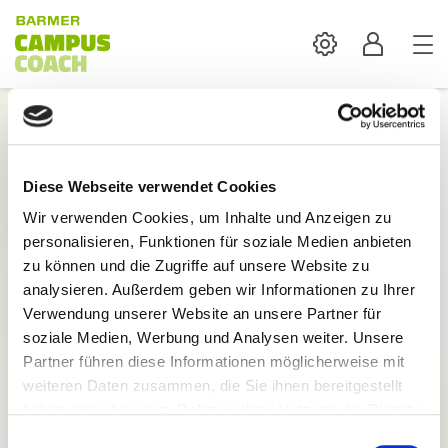
Settings
Profil
Login
Diese Webseite verwendet Cookies
Mit der Anmeldung sind alle Inhalte und
Wir verwenden Cookies, um Inhalte und Anzeigen zu
Funktionen des BARMER Campus Coach verfügbar.
personalisieren, Funktionen für soziale Medien anbieten
E-Mail:
zu können und die Zugriffe auf unsere Website zu
analysieren. Außerdem geben wir Informationen zu Ihrer
Verwendung unserer Website an unsere Partner für
soziale Medien, Werbung und Analysen weiter. Unsere
Partner führen diese Informationen möglicherweise mit
weiteren Daten zusammen, die Sie ihnen bereitgestellt
Passwort:
haben oder die sie im Rahmen Ihrer Nutzung der Dienste
gesammelt haben.
Einwilligungsauswahl