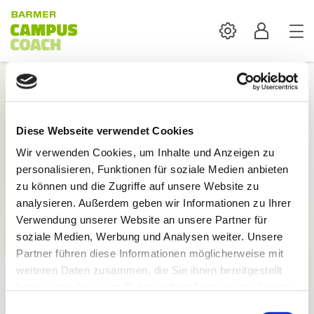
Settings
Profil
Login
Diese Webseite verwendet Cookies
Mit der Anmeldung sind alle Inhalte und
Wir verwenden Cookies, um Inhalte und Anzeigen zu
Funktionen des BARMER Campus Coach verfügbar.
personalisieren, Funktionen für soziale Medien anbieten
E-Mail:
zu können und die Zugriffe auf unsere Website zu
analysieren. Außerdem geben wir Informationen zu Ihrer
Verwendung unserer Website an unsere Partner für
soziale Medien, Werbung und Analysen weiter. Unsere
Partner führen diese Informationen möglicherweise mit
weiteren Daten zusammen, die Sie ihnen bereitgestellt
Passwort:
haben oder die sie im Rahmen Ihrer Nutzung der Dienste
gesammelt haben.
Einwilligungsauswahl